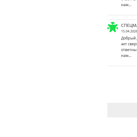
нам…
СПЕЦМ
15.04.202
Добрый 
акт свер
ответны
нам…