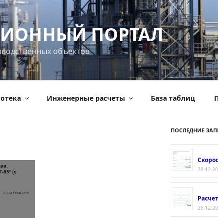
ИОННЫЙ ПОРТАЛ
зводственных объектов
отека
Инженерные расчеты
База таблиц
П
ПОСЛЕДНИЕ ЗАП
Скорос
28.12.2
Расче
26.12.2