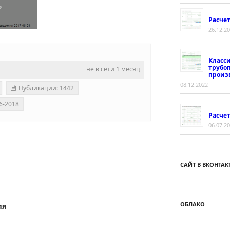
Расче
26.12.2
Класс
трубо
не в сети 1 месяц
произ
08.12.2022
Публикации: 1442
6-2018
Расчет
06.07.2
САЙТ В ВКОНТАК
ОБЛАКО
ия