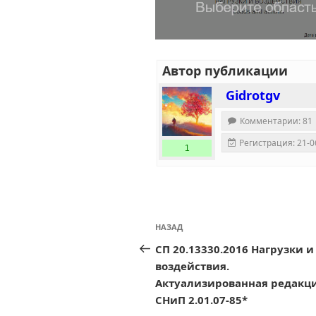
Автор публикации
Gidrotgv
Комментарии: 81
Регистрация: 21-0
1
Навигация
Предыдущая
НАЗАД
по
запись:
СП 20.13330.2016 Нагрузки и
записям
воздействия.
Актуализированная редакц
СНиП 2.01.07-85*