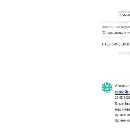
Алекса
онлайн
27.05.202
Было бы 
нержаве
принима
принима