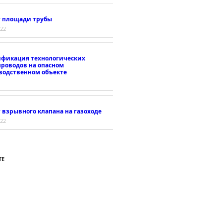
т площади трубы
022
ификация технологических
проводов на опасном
водственном объекте
 взрывного клапана на газоходе
022
ТЕ