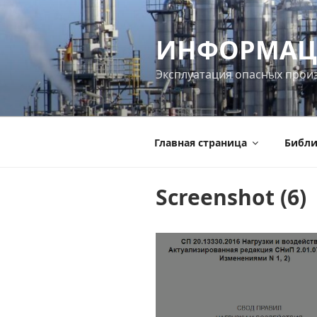
Перейти
к
ИНФОРМАЦ
содержимому
Эксплуатация опасных прои
Главная страница
Библи
Screenshot (6)