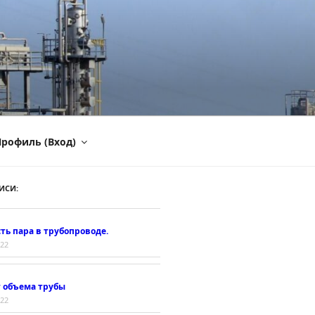
рофиль (Вход)
ИСИ:
ть пара в трубопроводе.
022
т объема трубы
022