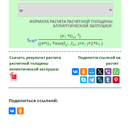
ФОРМУЛА РАСЧЕТА РАСЧЕТНОЙ ТОЛЩИНЫ
ЭЛЛИПТИЧЕСКОЙ ЗАГЛУШКИ:
2
(
P
*
D
)
1
a1
S
=
r35
((4*
G
*min(
f
,
f
)+
P
)*2*
h
)
1
y1
d1
1
1
Скачать результат расчета
Поделится ссылкой на
расчетной толщины
расчет :
эллиптической заглушки:
Поделиться ссылкой: