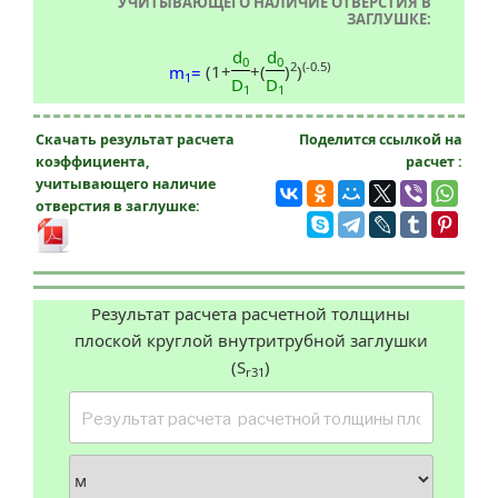
УЧИТЫВАЮЩЕГО НАЛИЧИЕ ОТВЕРСТИЯ В
ЗАГЛУШКЕ:
d
d
0
0
2
(-0.5)
(1+
+(
)
)
m
=
1
D
D
1
1
Скачать результат расчета
Поделится ссылкой на
коэффициента,
расчет :
учитывающего наличие
отверстия в заглушке:
Результат расчета расчетной толщины
плоской круглой внутритрубной заглушки
(S
)
r31