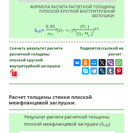
ФОРМУЛА РАСЧЕТА РАСЧЕТНОЙ ТОЛЩИНЫ
ПЛОСКОЙ КРУГЛОЙ ВНУТРИТРУБНОЙ
ЗАГЛУШКИ:
0.35
(
P
)
1
0.5
*(
D
-
r
)*(
)
S
=
1
1
r31
m
(
G
*
f
)
1
1
y
Скачать результат расчета
Поделится ссылкой на
расчетной толщины
расчет :
плоской круглой
внутритрубной заглушки:
Расчет толщины стенки плоской
межфланцевой заглушки.
Результат расчета расчетной толщины
плоской межфланцевой заглушки (S
)
r32