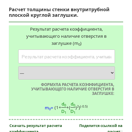
Расчет толщины стенки внутритрубной
плоской круглой заглушки.
Результат расчета коэффициента,
учитывающего наличие отверстия в
заглушке (m
)
0
ФОРМУЛА РАСЧЕТА КОЭФФИЦИЕНТА,
УЧИТЫВАЮЩЕГО НАЛИЧИЕ ОТВЕРСТИЯ В
ЗАГЛУШКЕ:
d
d
0
0
2
(-0.5)
(1+
+(
)
)
m
=
0
D
D
1
1
Скачать результат расчета
Поделится ссылкой на
коэффициента,
расчет :