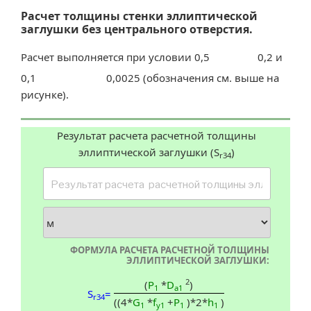
Расчет толщины стенки эллиптической
заглушки без центрального отверстия.
Расчет выполняется при условии 0,5
0,2 и
0,1
0,0025 (обозначения см. выше на
рисунке).
Результат расчета расчетной толщины
эллиптической заглушки (S
)
r34
ФОРМУЛА РАСЧЕТА РАСЧЕТНОЙ ТОЛЩИНЫ
ЭЛЛИПТИЧЕСКОЙ ЗАГЛУШКИ:
2
(
P
*
D
)
1
a1
S
=
r34
((4*
G
*
f
+
P
)*2*
h
)
1
y1
1
1