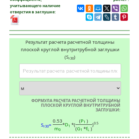
учитывающего наличие
отверстия в заглушке:
Результат расчета расчетной толщины
плоской круглой внутритрубной заглушки
(S
)
r30
ФОРМУЛА РАСЧЕТА РАСЧЕТНОЙ ТОЛЩИНЫ
ПЛОСКОЙ КРУГЛОЙ ВНУТРИТРУБНОЙ
ЗАГЛУШКИ:
0.53
(
P
)
1
0.5
*
D
*(
)
S
=
1
r30
m
(
G
*
f
)
0
1
L