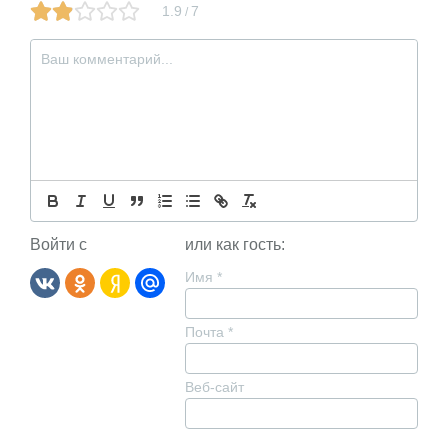
1.9
7
/
Войти с
или как гость:
Имя
*
Почта
*
Веб-сайт