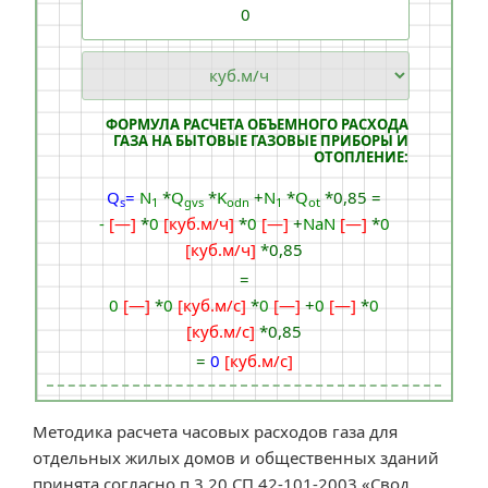
ФОРМУЛА РАСЧЕТА ОБЪЕМНОГО РАСХОДА
ГАЗА НА БЫТОВЫЕ ГАЗОВЫЕ ПРИБОРЫ И
ОТОПЛЕНИЕ:
Q
=
N
*
Q
*
K
+
N
*
Q
*0,85
=
s
1
gvs
odn
1
ot
-
[—]
*
0
[куб.м/ч]
*
0
[—]
+
NaN
[—]
*
0
[куб.м/ч]
*0,85
=
0
[—]
*
0
[куб.м/с]
*
0
[—]
+
0
[—]
*
0
[куб.м/с]
*0,85
=
0
[куб.м/с]
Методика расчета часовых расходов газа для
отдельных жилых домов и общественных зданий
принята согласно п.3.20 СП 42-101-2003 «Свод