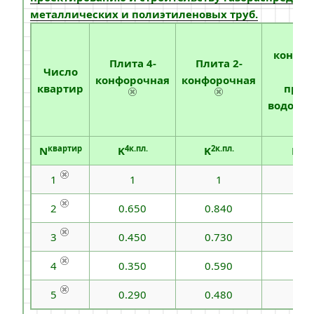
металлических и полиэтиленовых труб.
Пли
конфор
Плита 4-
Плита 2-
Число
газ
конфорочная
конфорочная
квартир
прот
водонаг
квартир
4к.пл.
2к.пл.
4к.
N
K
K
K
1
1
1
0.
2
0.650
0.840
0.
3
0.450
0.730
0.
4
0.350
0.590
0.
5
0.290
0.480
0.