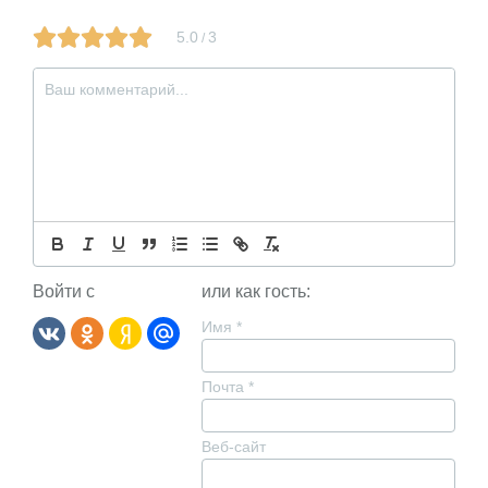
5.0
3
/
Войти с
или как гость:
Имя
*
Почта
*
Веб-сайт