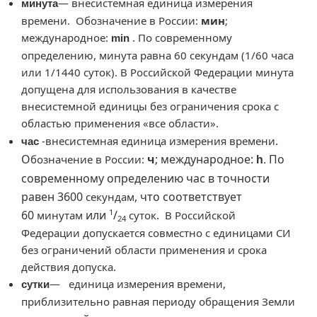
— внесистемная единица измерения
минута
времени. Обозначение в России:
мин
;
международное:
. По современному
min
определению, минута равна 60 секундам (1/60 часа
или 1/1440 суток). В Российской Федерации минута
допущена для использования в качестве
внесистемной единицы без ограничения срока с
областью применения «все области».
.
-внесистемная единица измерения
времени
час
О
ч
; международное:
По
бозначение в России:
h
.
современному определению час в точности
равен 3600
, что соответствует
секундам
1
60
или
/
.
минутам
суток
В Российской
24
Федерации допускается совместно с единицами СИ
без ограничений области применения и срока
действия допуска.
— единица измерения времени,
сутки
приблизительно равная периоду обращения Земли