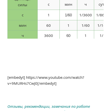
с
мин
ч
сутки
силы
с
1
1/3600
1/86400
1/60
мин
60
1
1/60
1/1440
ч
3600
1
1/24
60
сутки
86400
1440
24
1
год
31557600
525600
8760
365
[embedyt] https://www.youtube.com/watch?
v=9MURHs7CwJ0[/embedyt]
Отзывы, рекомендации, замечания по работе