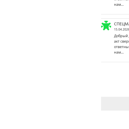
нам…
СПЕЦМ
15.04.202
Добрый 
акт свер
ответны
нам…