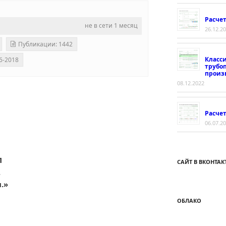
Расче
не в сети 1 месяц
26.12.2
Публикации: 1442
Класс
6-2018
трубо
произ
08.12.2022
Расчет
06.07.2
П
САЙТ В ВКОНТАК
.
.»
ОБЛАКО