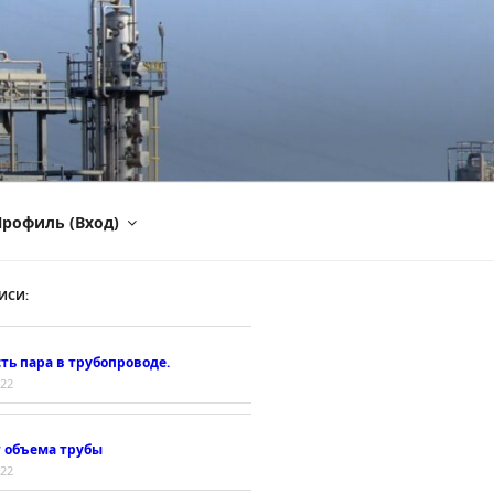
рофиль (Вход)
ИСИ:
ть пара в трубопроводе.
022
т объема трубы
022