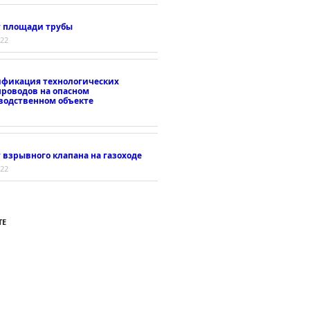
т площади трубы
022
ификация технологических
проводов на опасном
водственном объекте
 взрывного клапана на газоходе
022
ТЕ