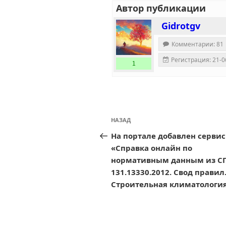
Автор публикации
Gidrotgv
Комментарии: 81
Регистрация: 21-0
1
Навигация
Предыдущая
НАЗАД
по
запись:
На портале добавлен сервис
записям
«Справка онлайн по
нормативным данным из С
131.13330.2012. Свод правил
Строительная климатология