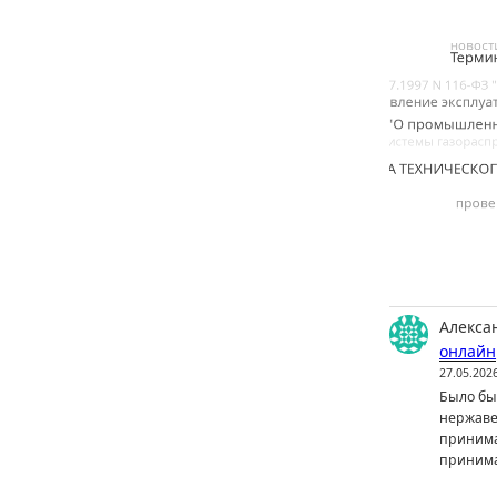
Алекса
онлайн
27.05.202
Было бы 
нержаве
принима
принима