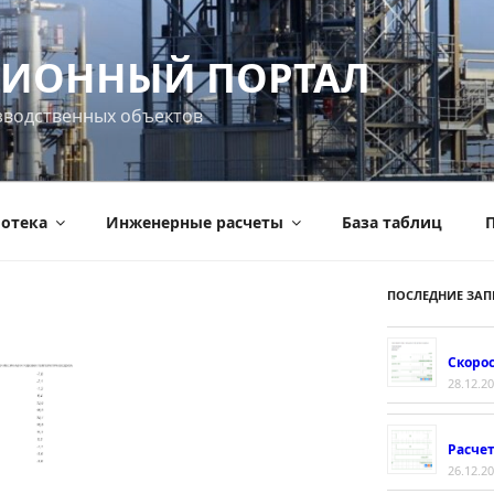
ИОННЫЙ ПОРТАЛ
зводственных объектов
отека
Инженерные расчеты
База таблиц
П
ПОСЛЕДНИЕ ЗАП
Скорос
28.12.2
Расче
26.12.2