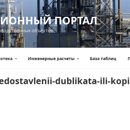
ИОННЫЙ ПОРТАЛ
зводственных объектов
отека
Инженерные расчеты
База таблиц
П
dostavlenii-dublikata-ili-kopii