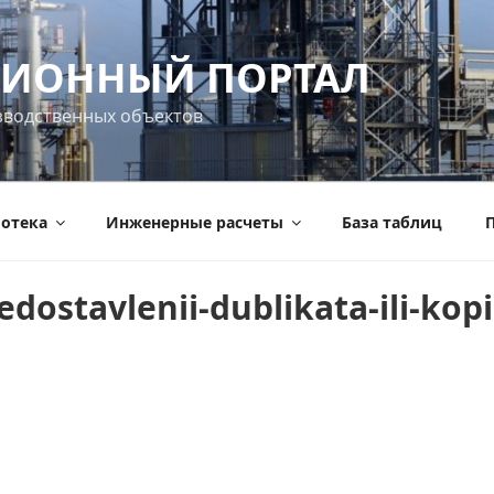
ИОННЫЙ ПОРТАЛ
зводственных объектов
отека
Инженерные расчеты
База таблиц
П
dostavlenii-dublikata-ili-kopii