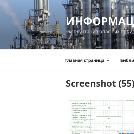
Перейти
к
ИНФОРМАЦ
содержимому
Эксплуатация опасных прои
Главная страница
Библи
Screenshot (55