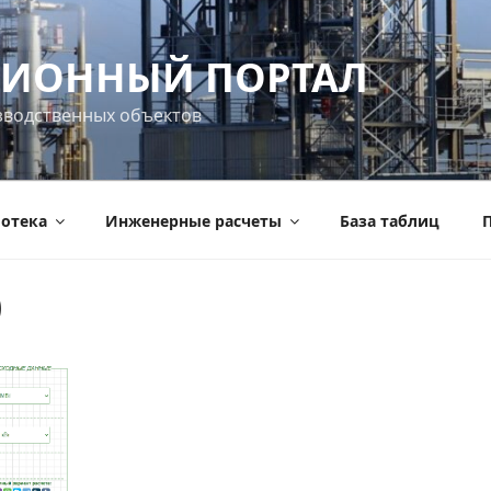
ИОННЫЙ ПОРТАЛ
зводственных объектов
отека
Инженерные расчеты
База таблиц
П
)