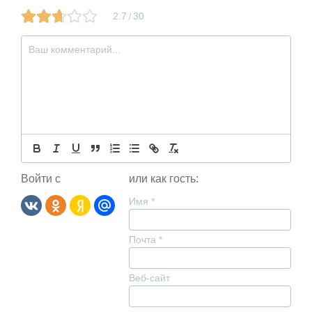
2.7
30
/
Войти с
или как гость:
Имя
*
Почта
*
Веб-сайт