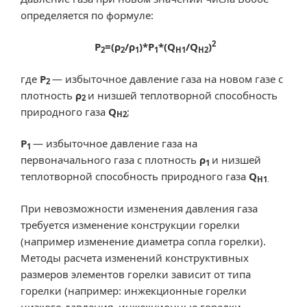
определяется по формуле:
2
P
=(ρ
/ρ
)*P
*(Q
/Q
)
2
2
1
1
H1
H2
где
P
— избыточное давление газа на новом газе с
2
плотность
ρ
и низшей теплотворной способность
2
природного газа
Q
;
H2
P
— избыточное давление газа на
1
первоначального газа с плотность
ρ
и низшей
1
теплотворной способность природного газа
Q
H1
.
При невозможности изменения давления газа
требуется изменение конструкции горелки
(например изменение диаметра сопла горелки).
Методы расчета изменений конструктивных
размеров элементов горелки зависит от типа
горелки (например: инжекционные горелки
низкого давления, инжекционные горелки