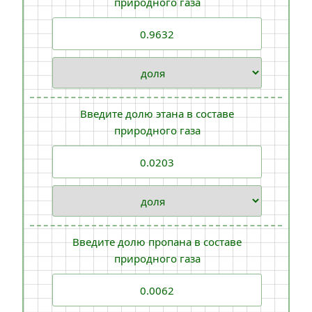
природного газа
Введите долю этана в составе
природного газа
Введите долю пропана в составе
природного газа