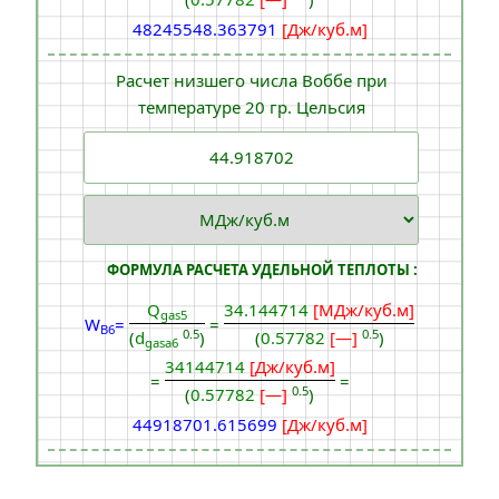
48245548.363791
[Дж/куб.м]
Расчет низшего числа Воббе при
температуре 20 гр. Цельсия
ФОРМУЛА РАСЧЕТА УДЕЛЬНОЙ ТЕПЛОТЫ :
Q
34.144714
[МДж/куб.м]
gas5
W
=
=
B6
0.5
0.5
(
d
)
(
0.57782
[—]
)
gasa6
34144714
[Дж/куб.м]
=
=
0.5
(
0.57782
[—]
)
44918701.615699
[Дж/куб.м]