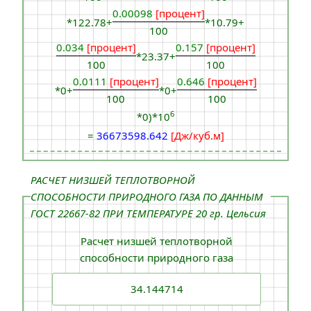
0.00098
[процент]
*122.78+
*10.79+
100
0.034
[процент]
0.157
[процент]
*23.37+
100
100
0.0111
[процент]
0.646
[процент]
*0+
*0+
100
100
6
*0)*10
=
36673598.642
[Дж/куб.м]
РАСЧЕТ НИЗШЕЙ ТЕПЛОТВОРНОЙ
СПОСОБНОСТИ ПРИРОДНОГО ГАЗА ПО ДАННЫМ
ГОСТ 22667-82 ПРИ ТЕМПЕРАТУРЕ 20 гр. Цельсия
Расчет низшей теплотворной
способности природного газа