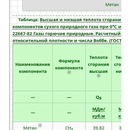
Таблица:
Высшая и низшая теплота сгорания и 
компонентов сухого природного газа при 0°С и 10
22667-82 Газы горючие природные. Расчетный ме
относительной плотности и числа Воббе. (ГОСТ от
Теплота
Тепло
Формула
Наименование
сгорания
сгора
компонента
компонента
высшая
низш
—
—
Q
Q
B
H
МДж/
МДж
—
—
куб.м
куб.
Метан
CH
39.82
35.8
4