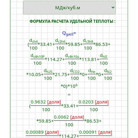
ФОРМУЛА РАСЧЕТА УДЕЛЬНОЙ ТЕПЛОТЫ :
Q
=
gas5
d
d
d
ch4
c2h6
c3h8
(
*33.41+
*59.85+
*86.53+
100
100
100
d
d
d
c4h10Р
c4h10u
hII
*114.27+
*113.81+
100
100
100
d
d
d
d
h2S
CO2
He
N2
*10.05+
*21.75+
*0+
*0+
100
100
100
100
6
*0)*10
=
0.9632
[доля]
0.0203
[доля]
(
*33.41+
100
100
0.0062
[доля]
*59.85+
*86.53+
100
0.00089
[доля]
0.00091
[доля]
*114.27+