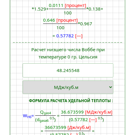
0.0111
[процент]
*1.529+
*0.138+
100
0.646
[процент]
*0.967
100
=
0.57782
[—]
Расчет низшего числа Воббе при
температуре 0 гр. Цельсия
ФОРМУЛА РАСЧЕТА УДЕЛЬНОЙ ТЕПЛОТЫ :
Q
36.673599
[МДж/куб.м]
gas4
W
=
=
H6
0.5
0.5
(
d
)
(
0.57782
[—]
)
gasa6
36673599
[Дж/куб.м]
=
=
0.5
(
0.57782
[—]
)