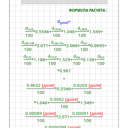
ФОРМУЛА РАСЧЕТА :
d
=
gasa6
d
d
d
ch4
c2h6
c3h8
*0.5546+
*1.046+
*1.549+
100
100
100
d
d
d
c4h10Р
c4h10u
hII
*2.071+
*2.068+
*0.0695+
100
100
100
d
d
d
d
h2S
CO2
He
N2
*1.188+
*1.529+
*0.138+
100
100
100
100
*0.967
=
0.9632
[доля]
0.0203
[доля]
*0.5546+
100
100
0.0062
[доля]
*1.046+
*1.549+
100
0.00089
[доля]
0.00091
[доля]
*2.071+
100
100
0.0000098
[доля]