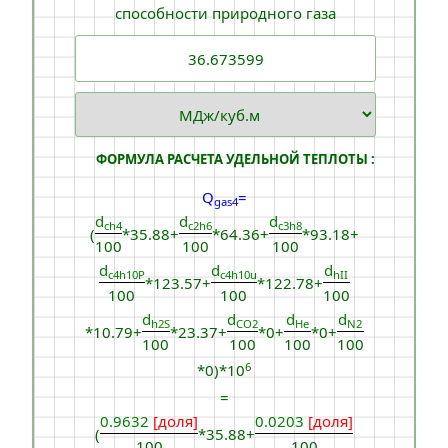
способности природного газа
ФОРМУЛА РАСЧЕТА УДЕЛЬНОЙ ТЕПЛОТЫ :
Q
=
gas4
d
d
d
ch4
c2h6
c3h8
(
*35.88+
*64.36+
*93.18+
100
100
100
d
d
d
c4h10Р
c4h10u
hII
*123.57+
*122.78+
100
100
100
d
d
d
d
h2S
CO2
He
N2
*10.79+
*23.37+
*0+
*0+
100
100
100
100
6
*0)*10
=
0.9632
[доля]
0.0203
[доля]
(
*35.88+
100
100