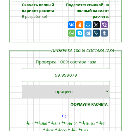
Скачать полный
Поделится ссылкой на
вариант расчета:
полный вариант
В разработке!
расчета:
ПРОВЕРКА 100 % СОСТАВА ГАЗА
Проверка 100% состава газа
ФОРМУЛА РАСЧЕТА :
n
=
2
d
+
d
+
d
+
d
+
d
+
d
ch4
c2h6
c3h8
c4h10Р
c4h10u
hII
+
d
+
d
+
d
+
d
h2S
CO2
He
N2