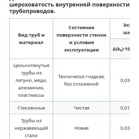
шероховатость внутренней поверхности
трубопроводов.
Эквив
Состояние
шерох
Вид труб и
поверхности стенки
материал
и условия
3
Δ(k
)·10
м
эксплуатации
э
Цельнотянутые
трубы из
Технически гладкая,
латуни, меди,
0,03
без отложений
алюминия,
пластмассы
Стеклянные
Чистая
0,01
Трубы из
нержавеющей
Новая
0,03
стали