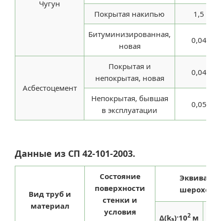
Чугун
Покрытая накипью
1,5
Битуминизированная,
0,04
новая
Покрытая и
0,04
непокрытая, новая
Асбестоцемент
Непокрытая, бывшая
0,05
в эксплуатации
Данные из СП 42-101-2003.
Состояние
Эквивален
поверхности
шероховат
Вид труб и
стенки и
материал
условия
Δ(
2
Δ(k
)·10
м
э