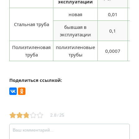
эксплуатации
с
новая
0,01
0,
Стальная труба
бывшая в
0,1
0
эксплуатации
Полиэтиленовая
полиэтиленовые
0,0007
0,0
труба
трубы
Поделиться ссылкой:
2.8
25
/