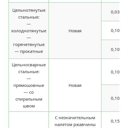
Цельнотянутые
0,03
стальные:
—
0,10
холоднотянутые
Новая
—
горячетянутые
0,10
— прокатные
Цельносварные
стальные:
0,10
—
прямошовные
Новая
— со
0,10
спиральным
швом
С незначительным
0,15
налетом ржавчины