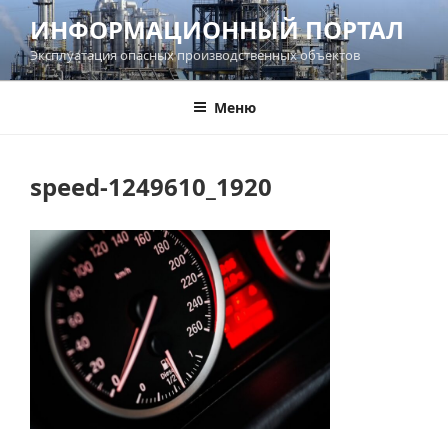
Перейти
ИНФОРМАЦИОННЫЙ ПОРТАЛ
к
Эксплуатация опасных производственных объектов
содержимому
Меню
speed-1249610_1920