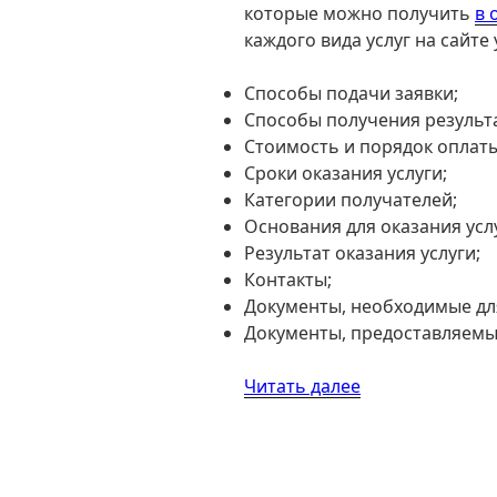
которые можно получить
в 
каждого вида услуг на сайте 
Способы подачи заявки;
Способы получения результа
Стоимость и порядок оплаты
Сроки оказания услуги;
Категории получателей;
Основания для оказания услу
Результат оказания услуги;
Контакты;
Документы, необходимые для
Документы, предоставляемые
«Ростехнадзор
Читать далее
(РТН)
на
сайте
Госуслуг