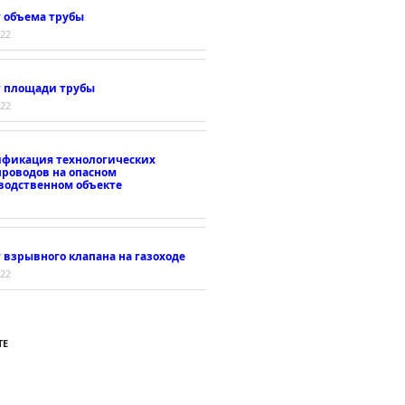
т объема трубы
022
т площади трубы
022
ификация технологических
проводов на опасном
водственном объекте
 взрывного клапана на газоходе
022
ТЕ