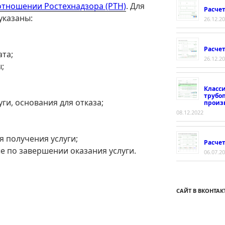
отношении Ростехнадзора (РТН)
. Для
Расче
указаны:
26.12.2
Расче
та;
26.12.2
;
Класс
трубо
ги, основания для отказа;
произ
08.12.2022
 получения услуги;
Расчет
 по завершении оказания услуги.
06.07.2
САЙТ В ВКОНТАК