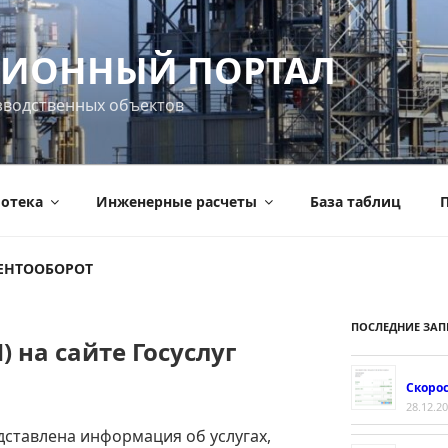
ИОННЫЙ ПОРТАЛ
зводственных объектов
отека
Инженерные расчеты
База таблиц
П
ЕНТООБОРОТ
ПОСЛЕДНИЕ ЗАП
) на сайте Госуслуг
Скорос
28.12.2
едставлена информация об услугах,