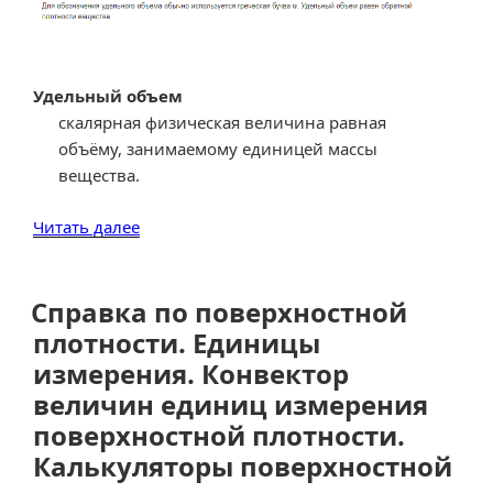
Удельный объем
скалярная физическая величина равная
объёму, занимаемому единицей массы
вещества.
«Удельный
Читать далее
объем.
Единицы
измерения.
Справка по поверхностной
Конвектор
плотности. Единицы
величин.
измерения. Конвектор
Калькуляторы
величин единиц измерения
удельного
поверхностной плотности.
объема.»
Калькуляторы поверхностной