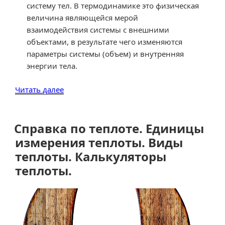
систему тел. В термодинамике это физическая
величина являющейся мерой
взаимодействия системы с внешними
объектами, в результате чего изменяются
параметры системы (объем) и внутренняя
энергии тела.
«Справка
Читать далее
по
работе.
Единицы
Справка по теплоте. Единицы
измерения
измерения теплоты. Виды
работы.
теплоты. Калькуляторы
Калькуляторы
теплоты.
работы.»