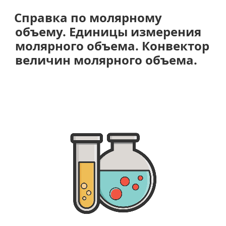
количеству
вещества.
Справка по молярному
Единицы
объему. Единицы измерения
измерения
молярного объема. Конвектор
количества
величин молярного объема.
вещества.
Конвектор
величин
количества
вещества.»