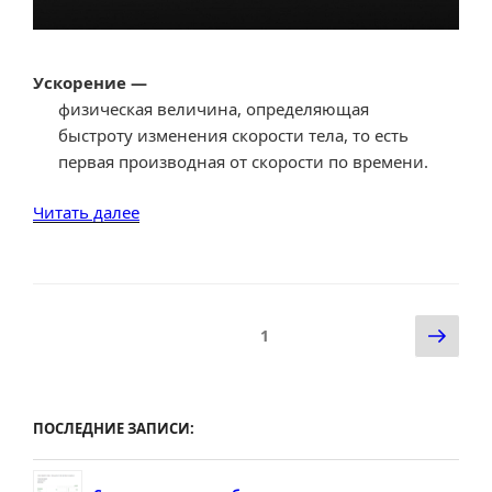
Ускорение —
физическая величина, определяющая
быстроту изменения скорости тела, то есть
первая производная от скорости по времени.
«Справка
Читать далее
по
ускорению.
Единицы
измерения
Пагинация
Сле
Страница
1
ускорения.
записей
стр
Виды
ускорений.
Конвектор
ПОСЛЕДНИЕ ЗАПИСИ:
единиц
измерения