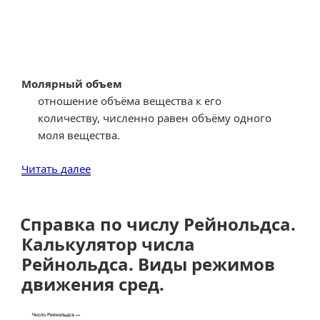
Молярный объем
отношение объёма вещества к его
количеству, численно равен объёму одного
моля вещества.
«Справка
Читать далее
по
молярному
объему.
Справка по числу Рейнольдса.
Единицы
Калькулятор числа
измерения
Рейнольдса. Виды режимов
молярного
движения сред.
объема.
Конвектор