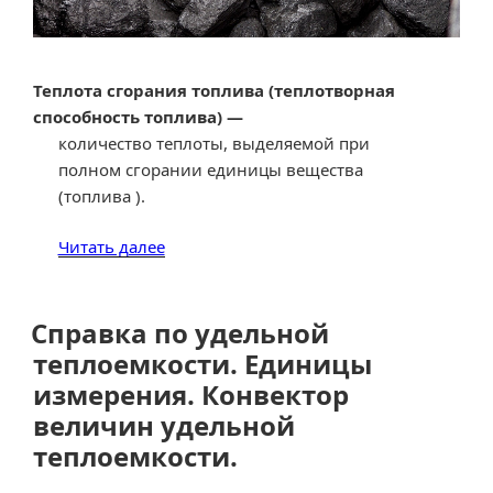
Теплота сгорания топлива (теплотворная
способность топлива) —
количество теплоты, выделяемой при
полном сгорании единицы вещества
(топлива ).
«Справка
Читать далее
по
теплоте
сгорания
Справка по удельной
топлива
теплоемкости. Единицы
(теплотворной
измерения. Конвектор
способности
величин удельной
топлива)
теплоемкости.
.
Единицы