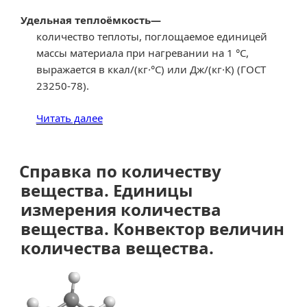
Удельная теплоёмкость
—
количество теплоты, поглощаемое единицей
массы материала при нагревании на 1 °С,
выражается в ккал/(кг·°С)
или Дж/(кг·К) (ГОСТ
23250-78).
«Справка
Читать далее
по
удельной
теплоемкости.
Справка по количеству
Единицы
вещества. Единицы
измерения.
измерения количества
Конвектор
вещества. Конвектор величин
величин
количества вещества.
удельной
теплоемкости.»