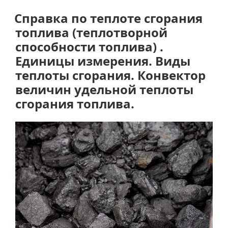
теплоте.
Единицы
Справка по теплоте сгорания
измерения
топлива (теплотворной
теплоты.
способности топлива) .
Виды
Единицы измерения. Виды
теплоты.
теплоты сгорания. Конвектор
Калькуляторы
величин удельной теплоты
теплоты.»
сгорания топлива.