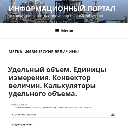
Перейти
ИНФОРМАЦИОННЫЙ ПОРТАЛ
к
Эксплуатация опасных производственных объектов
содержимому
Меню
МЕТКА:
ФИЗИЧЕСКИЕ ВЕЛИЧИНЫ
Удельный объем. Единицы
измерения. Конвектор
величин. Калькуляторы
удельного объема.