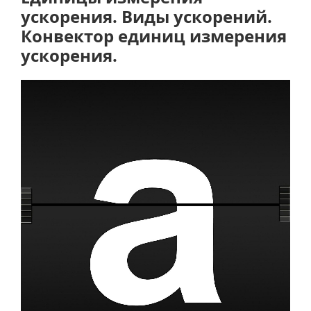
числа
ускорения. Виды ускорений.
Рейнольдса.
Конвектор единиц измерения
Виды
ускорения.
режимов
движения
сред.»