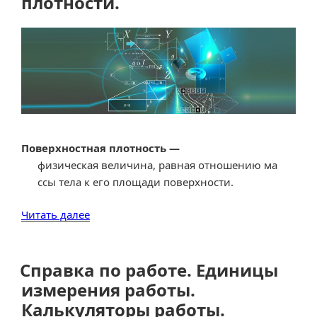
плотности.
Поверхностная плотность —
физическая
величина
,
равная
отношению
ма
ссы
тела
к
его
площади
поверхности
.
«Справка
Читать далее
по
поверхностной
плотности.
Справка по работе. Единицы
Единицы
измерения работы.
измерения.
Калькуляторы работы.
Конвектор