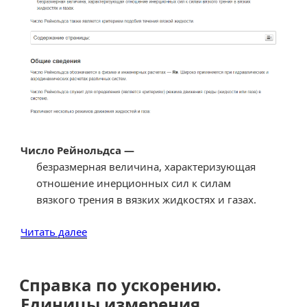
величин
молярного
объема.»
Число Рейнольдса —
безразмерная величина, характеризующая
отношение инерционных сил к силам
вязкого трения в вязких жидкостях и газах.
«Справка
Читать далее
по
числу
Рейнольдса.
Справка по ускорению.
Калькулятор
Единицы измерения