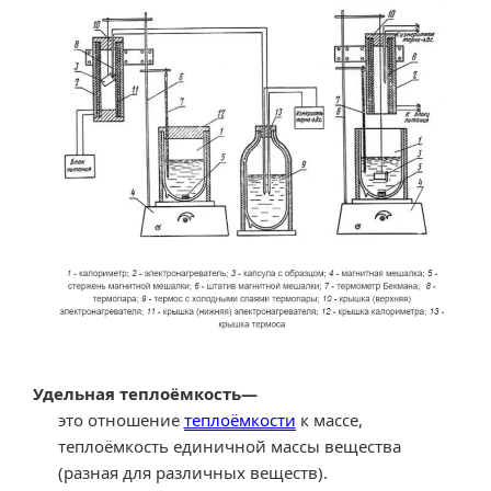
измерения.
Виды
теплоты
сгорания.
Конвектор
величин
удельной
теплоты
сгорания
топлива.»
Удельная теплоёмкость
—
это отношение
теплоёмкости
к массе,
теплоёмкость единичной массы вещества
(разная для различных веществ).