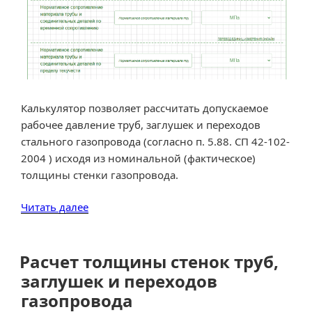
Калькулятор позволяет рассчитать допускаемое
рабочее давление труб, заглушек и переходов
стального газопровода (согласно п. 5.88. СП 42-102-
2004 ) исходя из номинальной (фактическое)
толщины стенки газопровода.
«Допускаемое
Читать далее
рабочее
давление
для
Расчет толщины стенок труб,
труб,
заглушек и переходов
переходов
газопровода
и