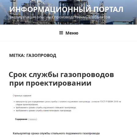
Перейти
ИНФОРМАЦИОННЫЙ ПОРТАЛ
к
Эксплуатация опасных производственных объектов
содержимому
Меню
МЕТКА:
ГАЗОПРОВОД
Срок службы газопроводов
при проектировании