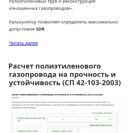
полиэтиленовых труб и реконструкция
изношенных газопроводов».
Калькулятор позволяет определить максимально
допустимое
SDR
.
«Определение
Читать далее
толщины
стенки
(SDR)
Расчет полиэтиленового
полиэтиленовой
газопровода на прочность и
трубы
устойчивость (СП 42-103-2003)
по
СП
42-
103-
2003.»