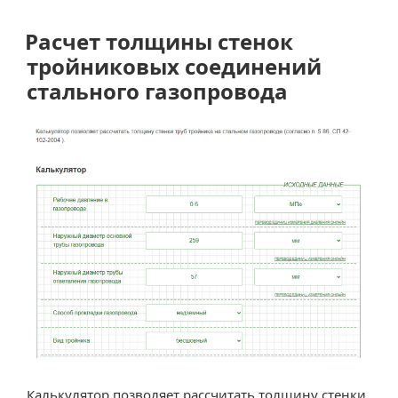
газопроводов
при
Расчет толщины стенок
проектировании»
тройниковых соединений
стального газопровода
Калькулятор позволяет рассчитать толщину стенки