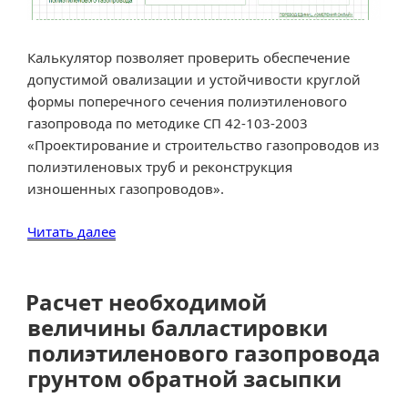
Калькулятор позволяет проверить обеспечение
допустимой овализации и устойчивости круглой
формы поперечного сечения полиэтиленового
газопровода по методике СП 42-103-2003
«Проектирование и строительство газопроводов из
полиэтиленовых труб и реконструкция
изношенных газопроводов».
«Расчет
Читать далее
допустимой
овализации
и
Расчет необходимой
устойчивости
величины балластировки
круглой
полиэтиленового газопровода
формы
грунтом обратной засыпки
поперечного
сечения