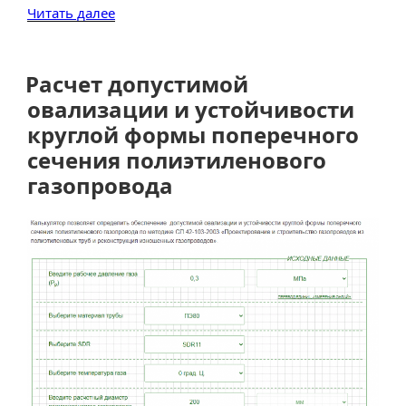
«Расчет
Читать далее
толщины
стенок
труб,
Расчет допустимой
заглушек
овализации и устойчивости
и
круглой формы поперечного
переходов
сечения полиэтиленового
газопровода»
газопровода