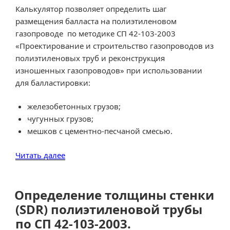
Калькулятор позволяет определить шаг
размещения балласта на полиэтиленовом
газопроводе по методике СП 42-103-2003
«Проектирование и строительство газопроводов из
полиэтиленовых труб и реконструкция
изношенных газопроводов» при использовании
для балластировки:
железобетонных грузов;
чугунных грузов;
мешков с цементно-песчаной смесью.
«Расчет
Читать далее
необходимой
величины
балластировки
Определение толщины стенки
полиэтиленового
(SDR) полиэтиленовой трубы
газопровода
по СП 42-103-2003.
с