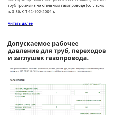
труб тройника на стальном газопроводе (согласно
п. 5.86. СП 42-102-2004 ).
«Расчет
Читать далее
толщины
стенок
тройниковых
Допускаемое рабочее
соединений
давление для труб, переходов
стального
и заглушек газопровода.
газопровода»