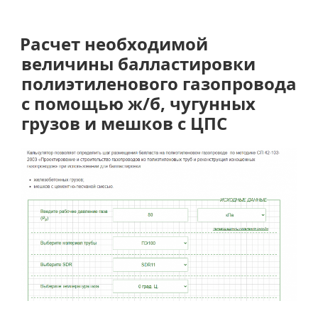
необходимой
величины
балластировки
Расчет необходимой
полиэтиленового
величины балластировки
газопровода
полиэтиленового газопровода
грунтом
с помощью ж/б, чугунных
обратной
грузов и мешков с ЦПС
засыпки»