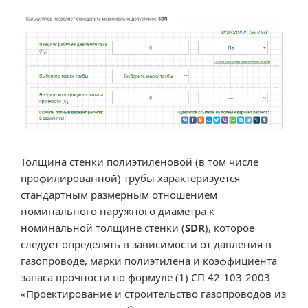
помощью
ж/
б,
чугунных
грузов
и
мешков
с
ЦПС»
Толщина стенки полиэтиленовой (в том числе
профилированной) трубы характеризуется
стандартным размерным отношением
номинального наружного диаметра к
номинальной толщине стенки (
SDR
), которое
следует определять в зависимости от давления в
газопроводе, марки полиэтилена и коэффициента
запаса прочности по формуле (1) СП 42-103-2003
«Проектирование и строительство газопроводов из