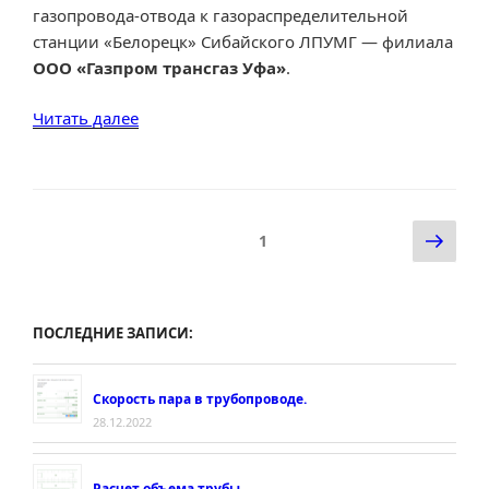
газопровода-отвода к газораспределительной
станции «Белорецк» Сибайского ЛПУМГ — филиала
ООО «Газпром трансгаз Уфа»
.
«Ростехнадзор
Читать далее
завершил
расследование
причин
аварии
Пагинация
Сле
Страница
1
в
записей
стр
ООО
«Газпром
трансгаз
ПОСЛЕДНИЕ ЗАПИСИ:
Уфа»»
Скорость пара в трубопроводе.
28.12.2022
Расчет объема трубы