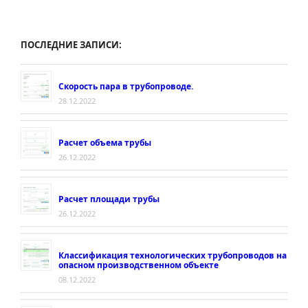
завершил
расследование
причин
ПОСЛЕДНИЕ ЗАПИСИ:
группового
несчастного
случая
Скорость пара в трубопроводе.
и
28.12.2022
аварии
на
Расчет объема трубы
ОАО
26.12.2022
«Новоборисовское
ХПП»»
Расчет площади трубы
26.12.2022
Классификация технологических трубопроводов на
опасном производственном объекте
08.12.2022