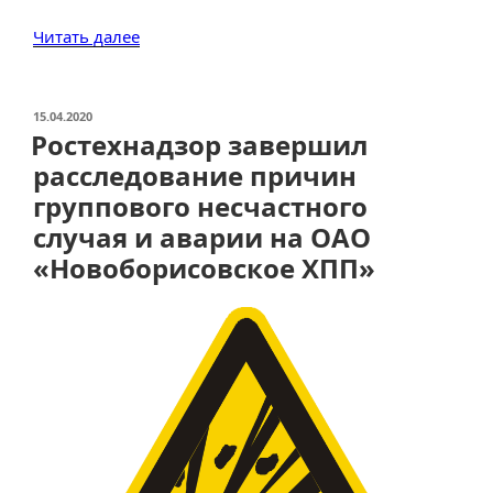
«Ростехнадзор
Читать далее
завершил
расследование
аварии
ОПУБЛИКОВАНО
15.04.2020
Ростехнадзор завершил
в
котельной
расследование причин
АО
группового несчастного
«Салехардэнерго»»
случая и аварии на ОАО
«Новоборисовское ХПП»