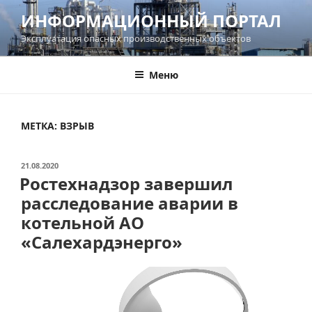
Перейти
ИНФОРМАЦИОННЫЙ ПОРТАЛ
к
Эксплуатация опасных производственных объектов
содержимому
Меню
МЕТКА:
ВЗРЫВ
ОПУБЛИКОВАНО
21.08.2020
Ростехнадзор завершил
расследование аварии в
котельной АО
«Салехардэнерго»