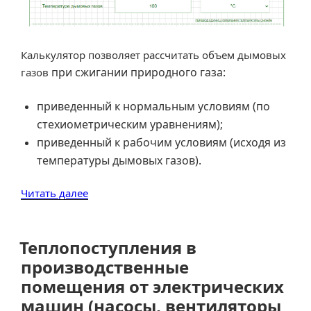
Калькулятор позволяет рассчитать объем дымовых
при сжигании природного газа:
газов
приведенный к нормальным условиям (по
стехиометрическим уравнениям);
приведенный к рабочим условиям (исходя из
температуры дымовых газов).
«Расчет
Читать далее
объема
дымовых
газов
Теплопоступления в
при
производственные
сжигании
помещения от электрических
природного
машин (насосы, вентиляторы
газа»