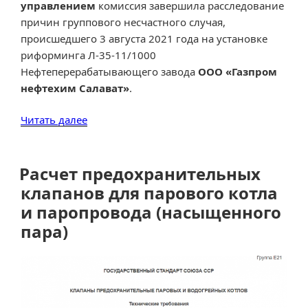
управлением
комиссия завершила расследование
причин группового несчастного случая,
происшедшего 3 августа 2021 года на установке
риформинга Л-35-11/1000
Нефтеперерабатывающего завода
ООО «Газпром
нефтехим Салават»
.
«Ростехнадзор
Читать далее
завершил
расследование
причин
Расчет предохранительных
группового
клапанов для парового котла
несчастного
и паропровода (насыщенного
случая
пара)
на
установке
риформинга
в
ООО