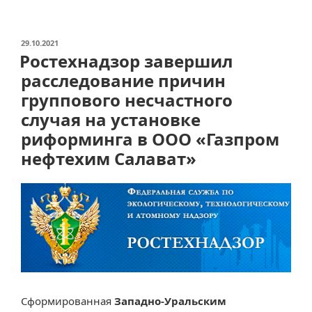
теплотворной
способности
и
ОПУБЛИКОВАНО
29.10.2021
Ростехнадзор завершил
числа
Воббе
расследование причин
природного
группового несчастного
газа
случая на установке
при
риформинга в ООО «Газпром
стандартных
нефтехим Салават»
условиях»
Сформированная
Западно-Уральским