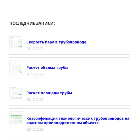
трубопроводов
пара
и
ПОСЛЕДНИЕ ЗАПИСИ:
горячей
воды»
Скорость пара в трубопроводе.
28.12.2022
Расчет объема трубы
26.12.2022
Расчет площади трубы
26.12.2022
Классификация технологических трубопроводов на
опасном производственном объекте
08.12.2022