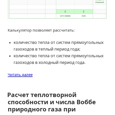
Калькулятор позволяет рассчитать:
количество тепла от систем прямоугольных
газоходов в теплый период года
;
количество тепла от систем прямоугольных
газоходов в холодный период года.
«Теплопоступления
Читать далее
в
производственные
помещения
Расчет теплотворной
от
способности и числа Воббе
газоходов
природного газа при
дымоудаления.»