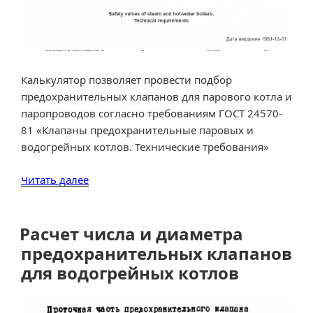
«Газпром
нефтехим
Салават»»
Калькулятор позволяет провести подбор
предохранительных клапанов для парового котла и
паропроводов согласно требованиям ГОСТ 24570-
81 «Клапаны предохранительные паровых и
водогрейных котлов. Технические требования»
«Расчет
Читать далее
предохранительных
клапанов
для
Расчет числа и диаметра
парового
предохранительных клапанов
котла
для водогрейных котлов
и
паропровода
(насыщенного