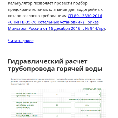
Калькулятор позволяет провести подбор
предохранительных клапанов для водогрейных
котлов согласно требованиям
СП 89.13330.2016
«СНиП II-35-76 Котельные установки» (Приказ
Минстроя России от 16 декабря 2016 г. № 944/пр)
.
«Расчет
Читать далее
числа
и
диаметра
Гидравлический расчет
предохранительных
трубопровода горячей воды
клапанов
для
водогрейных
котлов»