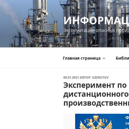
Перейти
к
ИНФОРМАЦ
содержимому
Эксплуатация опасных прои
Главная страница
Библи
ОПУБЛИКОВАНО
08.01.2021
АВТОР:
GIDROTGV
Эксперимент по
дистанционного
производственн