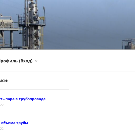
рофиль (Вход)
ИСИ:
ть пара в трубопроводе.
022
т объема трубы
022