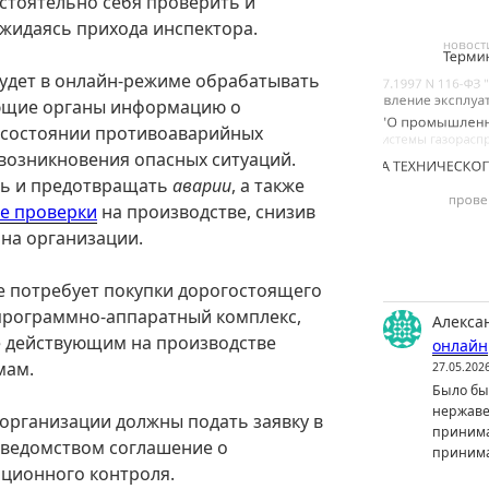
стоятельно себя проверить и
жидаясь прихода инспектора.
будет в онлайн-режиме обрабатывать
ующие органы информацию о
, состоянии противоаварийных
возникновения опасных ситуаций.
ть и предотвращать
аварии
, а также
е проверки
на производстве, снизив
на организации.
е потребует покупки дорогостоящего
 программно-аппаратный комплекс,
Алекса
е действующим на производстве
онлайн
мам.
27.05.202
Было бы 
нержаве
 организации должны подать заявку в
принима
 ведомством соглашение о
принима
ционного контроля.