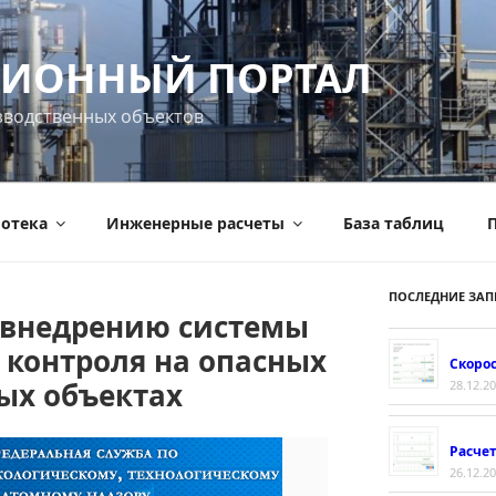
ИОННЫЙ ПОРТАЛ
зводственных объектов
отека
Инженерные расчеты
База таблиц
П
ПОСЛЕДНИЕ ЗАП
 внедрению системы
 контроля на опасных
Скорос
ых объектах
28.12.2
Расче
26.12.2