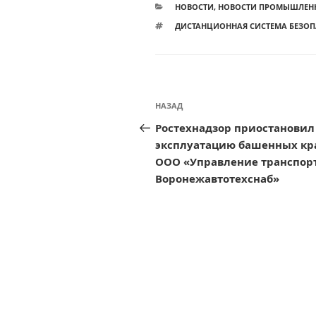
РУБРИКИ
НОВОСТИ
,
НОВОСТИ ПРОМЫШЛЕН
МЕТКИ
ДИСТАНЦИОННАЯ СИСТЕМА БЕЗО
Навигация
Предыдущая
НАЗАД
по
запись:
Ростехнадзор приостановил
записям
эксплуатацию башенных кр
ООО «Управление транспор
Воронежавтотехснаб»