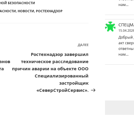
НОЙ БЕЗОПАСНОСТИ
нам…
ПАСНОСТИ
,
НОВОСТИ
,
РОСТЕХНАДЗОР
СПЕЦМ
15.04.202
Добрый 
акт свер
ДАЛЕЕ
Следующая
ответны
запись
Ростехнадзор завершил
нам…
анов
техническое расследование
та
причин аварии на объекте ООО
Специализированный
застройщик
«СеверСтройСервис».