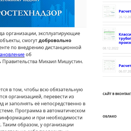
Расче
26.12.2
ода организации, эксплуатирующие
Класс
трубо
объекты, смогут
добровольно
произ
менте по внедрению дистанционной
08.12.2022
ановление
об
 Правительства Михаил Мишустин.
Расчет
06.07.2
тся в том, чтобы всю обязательную
САЙТ В ВКОНТАК
тся организацией, перевести из
д и заполнять её непосредственно в
истеме. Программа в автоматическом
ОБЛАКО
 информацию и при необходимости
. Таким образом, у организации