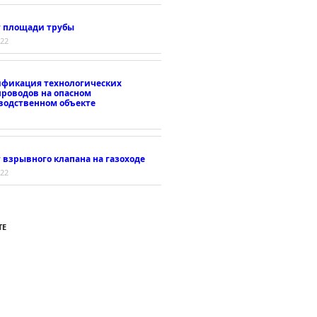
т площади трубы
022
ификация технологических
проводов на опасном
водственном объекте
 взрывного клапана на газоходе
022
ТЕ