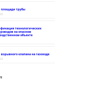
т площади трубы
022
ификация технологических
проводов на опасном
водственном объекте
 взрывного клапана на газоходе
022
ТЕ