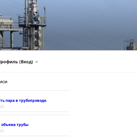
рофиль (Вход)
ИСИ:
ть пара в трубопроводе.
022
т объема трубы
022