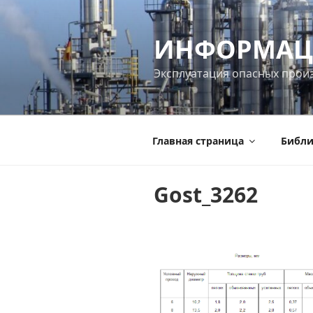
Перейти
к
ИНФОРМАЦ
содержимому
Эксплуатация опасных прои
Главная страница
Библи
Gost_3262