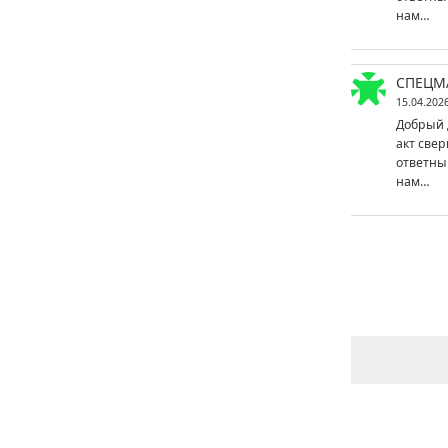
нам…
СПЕЦМ
15.04.202
Добрый 
акт свер
ответны
нам…