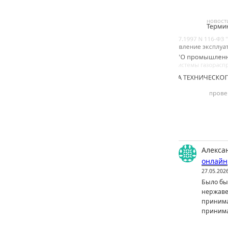
Алекса
онлайн
27.05.202
Было бы 
нержаве
принима
принима