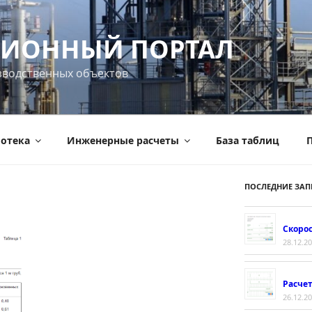
ИОННЫЙ ПОРТАЛ
зводственных объектов
отека
Инженерные расчеты
База таблиц
П
ПОСЛЕДНИЕ ЗАП
Скорос
28.12.2
Расче
26.12.2