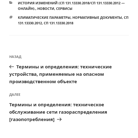
РУБРИКИ
ИСТОРИЯ ИЗМЕНЕНИЙ (СП 131.13330.2018/СП 131.13330.2012 —
ОНЛАЙН).
,
НОВОСТИ
,
СЕРВИСЫ
МЕТКИ
КЛИМАТИЧЕСКИЕ ПАРАМЕТРЫ
,
НОРМАТИВНЫЕ ДОКУМЕНТЫ
,
СП
131.13330.2012
,
СП 131.13330.2018
Навигация
Предыдущая
НАЗАД
по
запись:
Термины и определения: технические
записям
устройства, применяемые на опасном
производственном объекте
Следующая
ДАЛЕЕ
запись
Термины и определения: техническое
обслуживание сети газораспределения
[газопотребления]