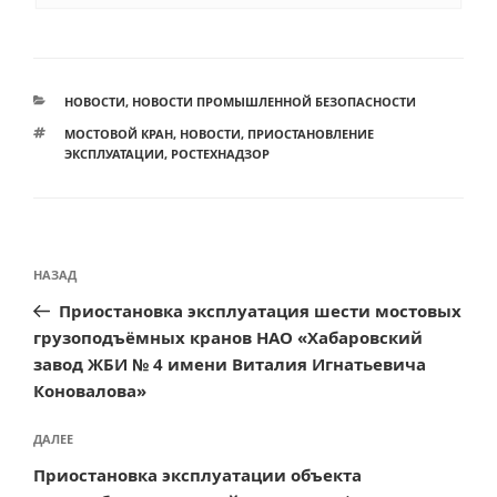
РУБРИКИ
НОВОСТИ
,
НОВОСТИ ПРОМЫШЛЕННОЙ БЕЗОПАСНОСТИ
МЕТКИ
МОСТОВОЙ КРАН
,
НОВОСТИ
,
ПРИОСТАНОВЛЕНИЕ
ЭКСПЛУАТАЦИИ
,
РОСТЕХНАДЗОР
Навигация
Предыдущая
НАЗАД
по
запись:
Приостановка эксплуатация шести мостовых
записям
грузоподъёмных кранов НАО «Хабаровский
завод ЖБИ № 4 имени Виталия Игнатьевича
Коновалова»
Следующая
ДАЛЕЕ
запись
Приостановка эксплуатации объекта