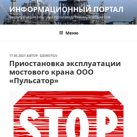
Перейти
ИНФОРМАЦИОННЫЙ ПОРТАЛ
к
Эксплуатация опасных производственных объектов
содержимому
Меню
ОПУБЛИКОВАНО
17.05.2021
АВТОР:
GIDROTGV
Приостановка эксплуатации
мостового крана ООО
«Пульсатор»