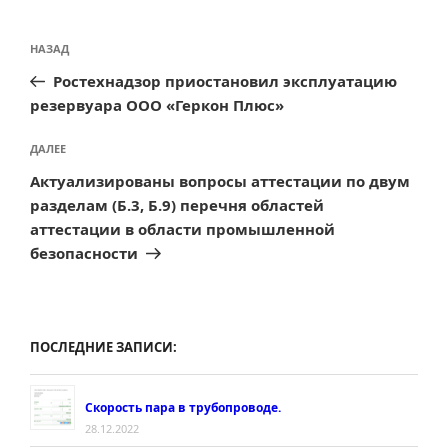
Навигация
Предыдущая
НАЗАД
по
запись:
Ростехнадзор приостановил эксплуатацию
записям
резервуара ООО «Геркон Плюс»
Следующая
ДАЛЕЕ
запись
Актуализированы вопросы аттестации по двум
разделам (Б.3, Б.9) перечня областей
аттестации в области промышленной
безопасности
ПОСЛЕДНИЕ ЗАПИСИ:
Скорость пара в трубопроводе.
28.12.2022