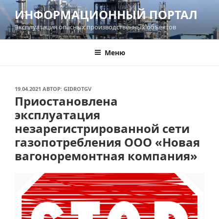
Перейти
ИНФОРМАЦИОННЫЙ ПОРТАЛ
к
Эксплуатация опасных производственных объектов
содержимому
Меню
ОПУБЛИКОВАНО
19.04.2021
АВТОР:
GIDROTGV
Приостановлена
эксплуатация
незарегистрированной сети
газопотребления ООО «Новая
вагоноремонтная компания»