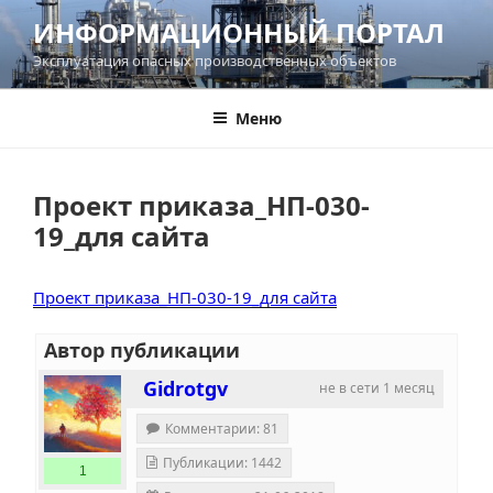
Перейти
ИНФОРМАЦИОННЫЙ ПОРТАЛ
к
Эксплуатация опасных производственных объектов
содержимому
Меню
Проект приказа_НП-030-
19_для сайта
Проект приказа_НП-030-19_для сайта
Автор публикации
Gidrotgv
не в сети 1 месяц
Комментарии: 81
Публикации: 1442
1