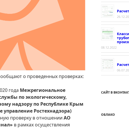
Расче
26.12.2
Класс
трубо
произ
08.12.2022
Расчет
06.07.2
сообщают о проведенных проверках:
2020 года
Межрегиональное
САЙТ В ВКОНТАК
службы по экологическому,
ному надзору по Республике Крым
ое управление Ростехнадзора)
ОБЛАКО
ную проверку в отношении
АО
инал»
в рамках осуществления