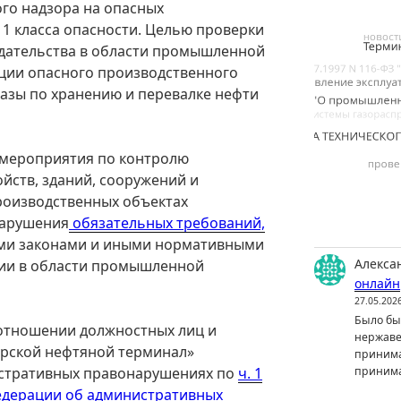
го надзора на опасных
1 класса опасности. Целью проверки
дательства в области промышленной
ации опасного производственного
азы по хранению и перевалке нефти
 мероприятия по контролю
ойств, зданий, сооружений и
роизводственных объектах
нарушения
обязательных требований,
и законами и иными нормативными
Алекса
ии в области промышленной
онлайн
27.05.202
Было бы 
 отношении должностных лиц и
нержаве
рской нефтяной терминал»
принима
истративных правонарушениях по
ч. 1
принима
Федерации об административных