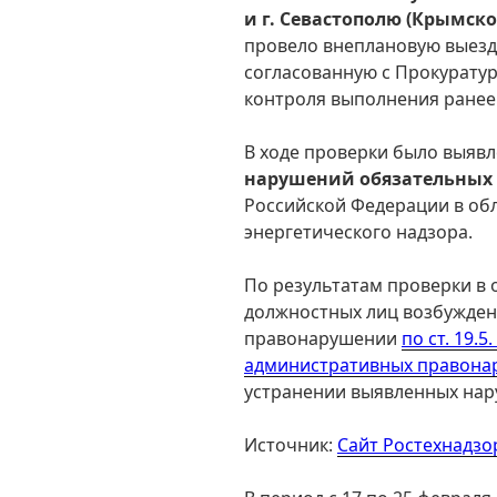
и г. Севастополю (Крымск
провело внеплановую выез
согласованную с Прокуратур
контроля выполнения ранее
В ходе проверки было выяв
нарушений обязательных
Российской Федерации в обл
энергетического надзора.
По результатам проверки в
должностных лиц возбужден
правонарушении
по ст. 19.
административных правона
устранении выявленных нар
Источник:
Сайт Ростехнадзо