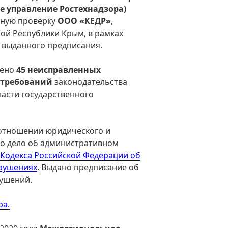
ое управление Ростехнадзора)
дную проверку
ООО «КЕДР»
,
ой Республики Крым, в рамках
 выданного предписания.
лено
45 неисправленных
 требований
законодательства
асти государственного
 отношении юридического и
о дело об административном
5. Кодекса Российской Федерации об
рушениях
. Выдано предписание об
ушений.
ра.