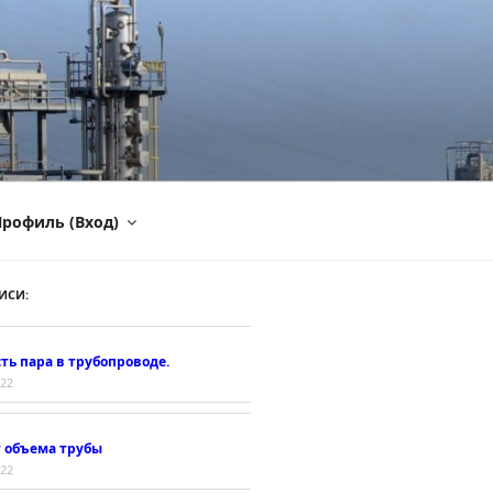
рофиль (Вход)
ИСИ:
ть пара в трубопроводе.
022
т объема трубы
022