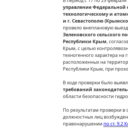
В период с 17 по 25 февраля
управление Федеральной 
технологическому и атом
и г. Севастополю (Крымск
провело внеплановую выез
Зеленовского сельского п
Республики Крым
, соглас
Крым, с целью контролявоз
техногенного характера на 
расположенных на территор
Республики Крым, при прох
В ходе проверки было выяв
требований законодатель
области безопасности гидр
По результатам проверки в
должностных лиц возбужден
правонарушении
по ст. 9.2