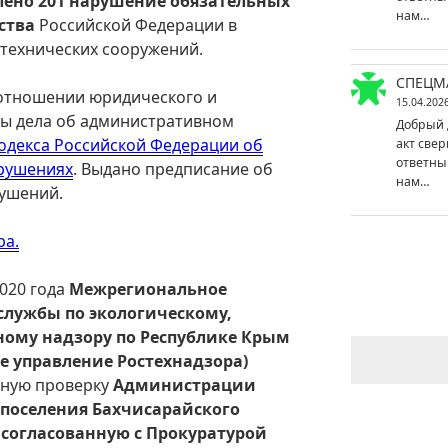
ено 201 нарушение обязательных
нам…
ства
Российской Федерации в
отехнических сооружений.
СПЕЦМ
 отношении юридического и
15.04.202
ы дела об административном
Добрый 
 Кодекса Российской Федерации об
акт свер
ответны
рушениях
. Выдано предписание об
нам…
ушений.
ра.
2020 года
Межрегиональное
службы по экологическому,
ному надзору по Республике Крым
ое управление Ростехнадзора)
ную проверку
Администрации
 поселения Бахчисарайского
 согласованную с Прокуратурой