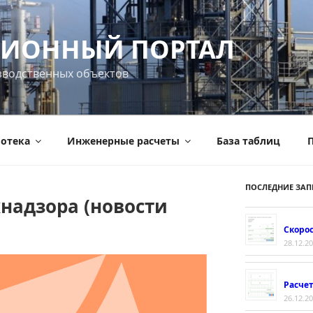
ИОННЫЙ ПОРТАЛ
зводственных объектов
отека
Инженерные расчеты
База таблиц
П
ПОСЛЕДНИЕ ЗАП
надзора (новости
Скорос
28.12.2
Расче
26.12.2