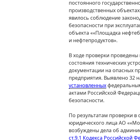
постоянного государственно
производственных объектах 
явилось соблюдение законо
безопасности при эксплуат
объекта ««Площадка нефтеб
и нефтепродуктов».
В ходе проверки проведены
состояния технических устр
документации на опасных п
предприятия. Выявлено 32 
установленных
федеральным
актами Российской Федерац
безопасности.
По результатам проверки в
юридического лица АО ««Мо
возбуждены дела об админ
ст.9.1 Кодекса Российской 