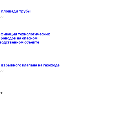
т площади трубы
022
ификация технологических
проводов на опасном
водственном объекте
 взрывного клапана на газоходе
022
ТЕ