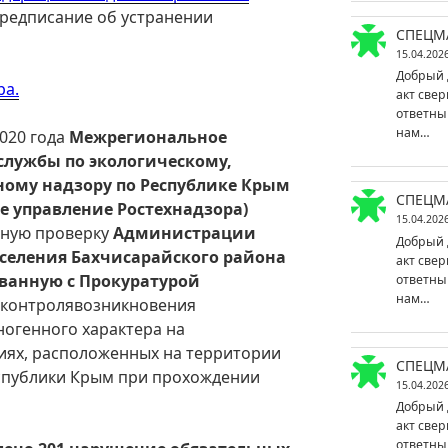
предписание об устранении
СПЕЦМ
15.04.202
Добрый 
ра.
акт свер
ответны
нам…
2020 года
Межрегиональное
службы по экологическому,
ному надзору по Республике Крым
СПЕЦМ
ое управление Ростехнадзора)
15.04.202
ную проверку
Администрации
Добрый 
оселения Бахчисарайского района
акт свер
ованную с Прокуратурой
ответны
нам…
ю контролявозникновения
ногенного характера на
иях, расположенных на территории
СПЕЦМ
спублики Крым при прохождении
15.04.202
Добрый 
акт свер
ответны