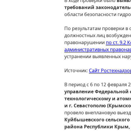
В ходе проверки было
выявл
требований законодатель
области безопасности гидр
По результатам проверки в
должностных лиц возбужден
правонарушении
по ст. 9.2
административных правона
устранении выявленных нар
Источник:
Сайт Ростехнадзо
В период с 6 по 12 февраля 
управление Федеральной 
технологическому и атом
и г. Севастополю (Крымск
провело внеплановую выезд
Куйбышевского сельского
района Республики Крым,