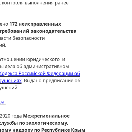
ах контроля выполнения ранее
лено
172 неисправленных
требований законодательства
ласти безопасности
ий.
 отношении юридического и
ы дела об административном
5 Кодекса Российской Федерации об
рушениях
. Выдано предписание об
ушений.
ра.
 2020 года
Межрегиональное
службы по экологическому,
ному надзору по Республике Крым