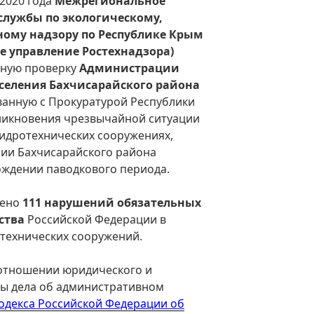
 2020 года
Межрегиональное
службы по экологическому,
ному надзору по Республике Крым
ое управление Ростехнадзора)
дную проверку
Администрации
оселения Бахчисарайского района
ованную с Прокуратурой Республики
никновения чрезвычайной ситуации
гидротехнических сооружениях,
ии Бахчисарайского района
ождении паводкового периода.
лено
111 нарушений обязательных
ства
Российской Федерации в
отехнических сооружений.
 отношении юридического и
ы дела об административном
 Кодекса Российской Федерации об