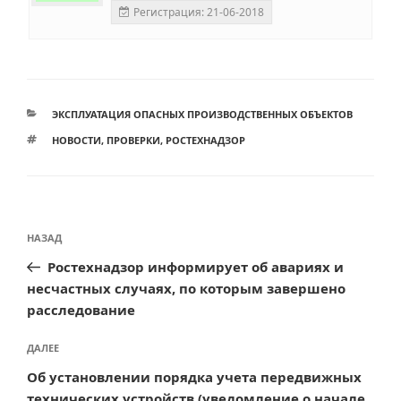
Регистрация: 21-06-2018
РУБРИКИ
ЭКСПЛУАТАЦИЯ ОПАСНЫХ ПРОИЗВОДСТВЕННЫХ ОБЪЕКТОВ
МЕТКИ
НОВОСТИ
,
ПРОВЕРКИ
,
РОСТЕХНАДЗОР
Навигация
Предыдущая
НАЗАД
по
запись:
Ростехнадзор информирует об авариях и
записям
несчастных случаях, по которым завершено
расследование
Следующая
ДАЛЕЕ
запись
Об установлении порядка учета передвижных
технических устройств (уведомление о начале