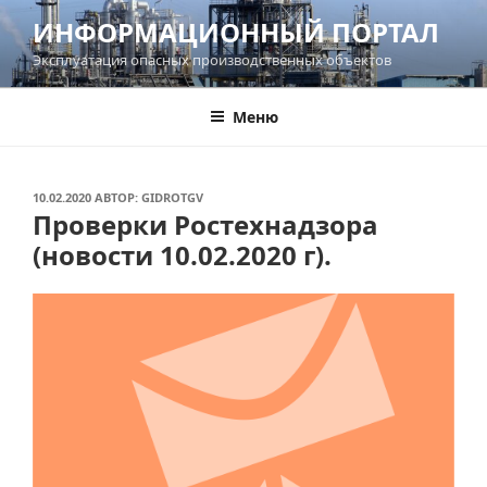
Перейти
ИНФОРМАЦИОННЫЙ ПОРТАЛ
к
Эксплуатация опасных производственных объектов
содержимому
Меню
ОПУБЛИКОВАНО
10.02.2020
АВТОР:
GIDROTGV
Проверки Ростехнадзора
(новости 10.02.2020 г).