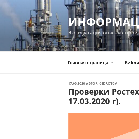
Перейти
к
ИНФОРМАЦ
содержимому
Эксплуатация опасных прои
Главная страница
Библи
ОПУБЛИКОВАНО
17.03.2020
АВТОР:
GIDROTGV
Проверки Ростех
17.03.2020 г).