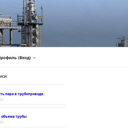
рофиль (Вход)
ИСИ:
ть пара в трубопроводе.
022
т объема трубы
022