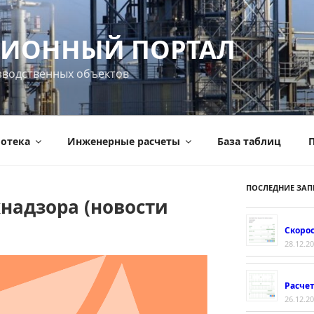
ИОННЫЙ ПОРТАЛ
зводственных объектов
отека
Инженерные расчеты
База таблиц
П
ПОСЛЕДНИЕ ЗАП
надзора (новости
Скорос
28.12.2
Расче
26.12.2