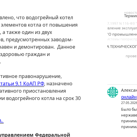
влено, что водогрейный котел
 элементов котла от повышения
 а также один из двух
в, предусмотренных заводом-
правен и демонтирован. Данное
 здоровью граждан и
.
ативное правонарушение,
статьи 9.1 КоАП РФ
, назначено
Алекса
ративного приостановления
онлайн
ии водогрейного котла на срок 30
27.05.202
Было бы 
нержаве
р.
принима
принима
управлением Федеральной