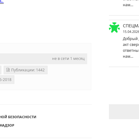
р.
нам…
СПЕЦМ
15.04.202
Добрый 
акт свер
ответны
нам…
не в сети 1 месяц
Публикации: 1442
6-2018
НОЙ БЕЗОПАСНОСТИ
ХНАДЗОР