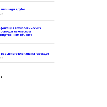
т площади трубы
022
ификация технологических
проводов на опасном
водственном объекте
 взрывного клапана на газоходе
022
ТЕ