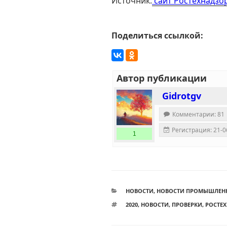
Источник:
сайт Ростехнадзо
Поделиться ссылкой:
Автор публикации
Gidrotgv
Комментарии: 81
Регистрация: 21-0
1
РУБРИКИ
НОВОСТИ
,
НОВОСТИ ПРОМЫШЛЕН
МЕТКИ
2020
,
НОВОСТИ
,
ПРОВЕРКИ
,
РОСТЕ