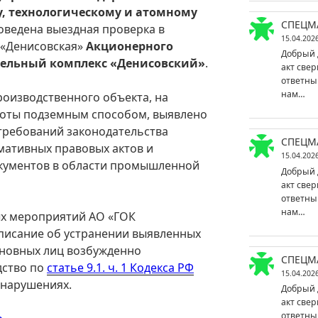
у, технологическому и атомному
СПЕЦМ
ведена выездная проверка в
15.04.202
 «Денисовская»
Акционерного
Добрый 
тельный комплекс «Денисовский»
.
акт свер
ответны
нам…
роизводственного объекта, на
боты подземным способом, выявлено
требований законодательства
СПЕЦМ
мативных правовых актов и
15.04.202
кументов в области промышленной
Добрый 
акт свер
ответны
нам…
х мероприятий АО «ГОК
писание об устранении выявленных
новных лиц возбужденно
СПЕЦМ
дство по
статье 9.1. ч. 1 Кодекса РФ
15.04.202
онарушениях.
Добрый 
акт свер
ответны