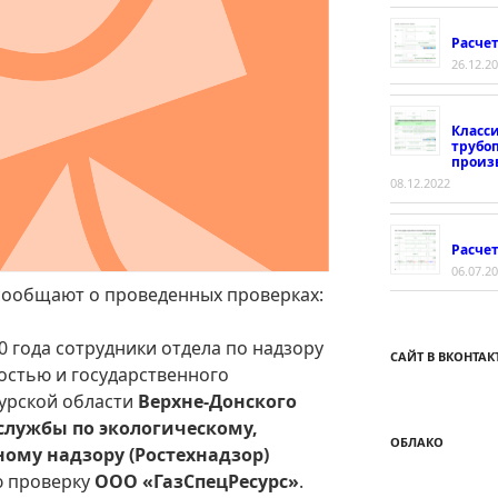
Расче
26.12.2
Класс
трубо
произ
08.12.2022
Расчет
06.07.2
сообщают о проведенных проверках:
20 года сотрудники отдела по надзору
САЙТ В ВКОНТАК
стью и государственного
Курской области
Верхне-Донского
службы по экологическому,
ОБЛАКО
ому надзору (Ростехнадзор)
ю проверку
ООО «ГазСпецРесурс»
.