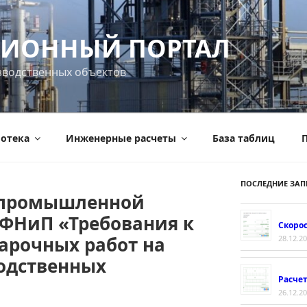
ИОННЫЙ ПОРТАЛ
зводственных объектов
отека
Инженерные расчеты
База таблиц
П
ПОСЛЕДНИЕ ЗАП
 промышленной
 ФНиП «Требования к
Скорос
арочных работ на
28.12.2
одственных
Расче
26.12.2