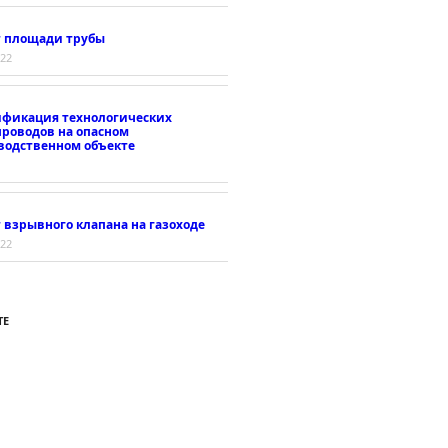
т площади трубы
022
ификация технологических
проводов на опасном
водственном объекте
 взрывного клапана на газоходе
022
ТЕ