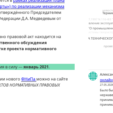
ется в
рамках реализация плана
рты») по реализации механизма
 утверждённого Председателем
Федерации Д.А. Медведевым от
но правовой акт находится на
твенного обсуждения
тке проекта нормативного
ия в силу —
январь 2021
.
Алекса
нии нового
ФНиПа
можно на сайте
онлайн
КТОВ НОРМАТИВНЫХ ПРАВОВЫХ
27.05.202
Было бы 
нержаве
принима
принима