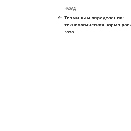
Навигация
Предыдущая
НАЗАД
по
запись:
Термины и определения:
записям
технологическая норма рас
газа