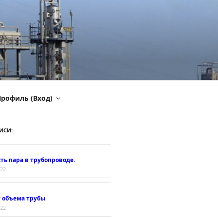
рофиль (Вход)
ИСИ:
ть пара в трубопроводе.
022
т объема трубы
022