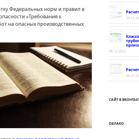
отку Федеральных норм и правил в
Расче
пасности «Требования к
26.12.2
бот на опасных производственных
Класс
трубо
произ
08.12.2022
Расчет
06.07.2
САЙТ В ВКОНТАК
ОБЛАКО