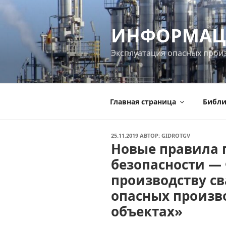
Перейти
к
ИНФОРМАЦ
содержимому
Эксплуатация опасных прои
Главная страница
Библи
ОПУБЛИКОВАНО
25.11.2019
АВТОР:
GIDROTGV
Новые правила
безопасности —
производству св
опасных произв
объектах»