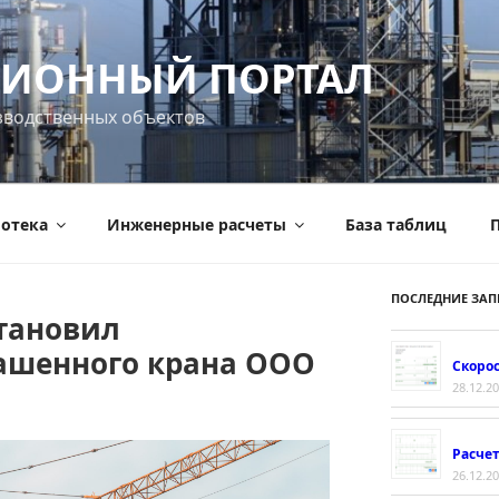
ИОННЫЙ ПОРТАЛ
зводственных объектов
отека
Инженерные расчеты
База таблиц
П
ПОСЛЕДНИЕ ЗАП
становил
ашенного крана ООО
Скорос
28.12.2
Расче
26.12.2