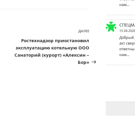
нам…
СПЕЦМ
ДАЛЕЕ
Следующая
15.04.202
Добрый 
запись
Ростехнадзор приостановил
акт свер
эксплуатацию котельную ООО
ответны
Санаторий (курорт) «Алексин –
нам…
Бор»