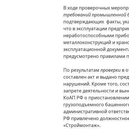
В ходе проверочных мероп
требований промышленной 
подтверждающих факты, ука
что в эксплуатации предпри
неработоспособными прибо
металлоконструкций и крано
эксплуатационной документ
предусмотрено правилами 
По результатам
проверки
в о
составлен акт и выдано пр
нарушений. Кроме того, сос
запрете деятельности и выне
КоАП РФ о приостановлении
грузоподъемного башенного 
административной ответственн
РФ привлечено должностно
«Строймонтаж».