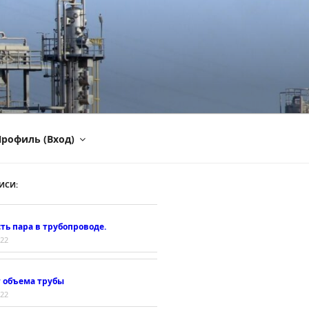
рофиль (Вход)
ИСИ:
ть пара в трубопроводе.
022
т объема трубы
022