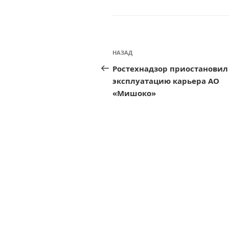
Навигация
Предыдущая
НАЗАД
по
запись:
Ростехнадзор приостановил
записям
эксплуатацию карьера АО
«Мишоко»