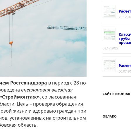
Расче
26.12.2
Класс
трубо
произ
08.12.2022
Расчет
06.07.2
ием Ростехнадзора
в период с 28 по
проведена
внеплановая выездная
САЙТ В ВКОНТАК
«Строймонтаж»
, согласованная
бласти. Цель – проверка обращения
грозой жизни и здоровью граждан при
ОБЛАКО
нов, установленных на строительном
бовская область.