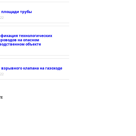
т площади трубы
022
ификация технологических
проводов на опасном
водственном объекте
 взрывного клапана на газоходе
022
ТЕ