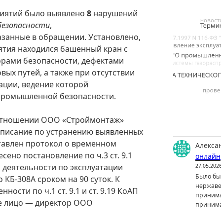
риятий было выявлено
8
нарушений
безопасности
,
занные в обращении. Установлено,
ятия находился башенный кран с
рами безопасности, дефектами
вых путей, а также при отсутствии
ации, ведение которой
промышленной безопасности.
тношении ООО «Строймонтаж»
едписание по устранению выявленных
тавлен протокол о временном
Алекса
сено постановление по ч.3 ст. 9.1
онлайн
 деятельности по эксплуатации
27.05.202
Было бы 
КБ-308А сроком на 90 суток. К
нержаве
ости по ч.1 ст. 9.1 и ст. 9.19 КоАП
принима
е лицо — директор ООО
принима