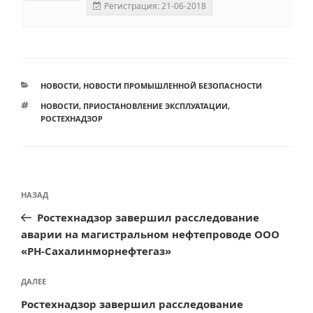
Регистрация: 21-06-2018
РУБРИКИ
НОВОСТИ
,
НОВОСТИ ПРОМЫШЛЕННОЙ БЕЗОПАСНОСТИ
МЕТКИ
НОВОСТИ
,
ПРИОСТАНОВЛЕНИЕ ЭКСПЛУАТАЦИИ
,
РОСТЕХНАДЗОР
Навигация
Предыдущая
НАЗАД
по
запись:
Ростехнадзор завершил расследование
записям
аварии на магистральном нефтепроводе ООО
«РН-Сахалинморнефтегаз»
Следующая
ДАЛЕЕ
запись
Ростехнадзор завершил расследование