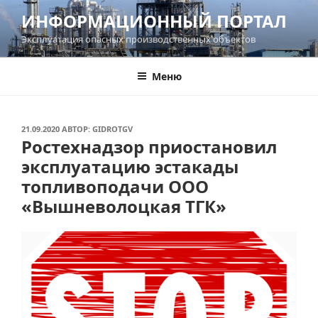
Перейти
ИНФОРМАЦИОННЫЙ ПОРТАЛ
к
Эксплуатация опасных производственных объектов
содержимому
Меню
ОПУБЛИКОВАНО
21.09.2020
АВТОР:
GIDROTGV
Ростехнадзор приостановил
эксплуатацию эстакады
топливоподачи ООО
«Вышневолоцкая ТГК»