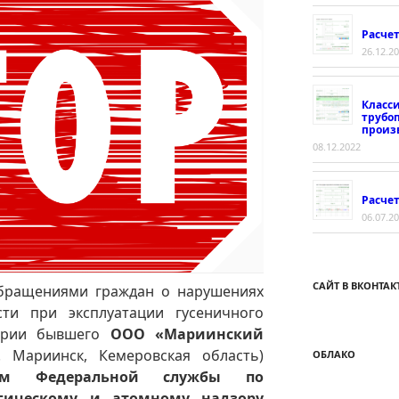
Расче
26.12.2
Класс
трубо
произ
08.12.2022
Расчет
06.07.2
САЙТ В ВКОНТАК
обращениями граждан о нарушениях
ти при эксплуатации гусеничного
тории бывшего
ООО «Мариинский
. Мариинск, Кемеровская область)
ОБЛАКО
ием Федеральной службы по
огическому и атомному надзору