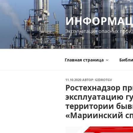
Перейти
к
ИНФОРМАЦ
содержимому
Эксплуатация опасных прои
Главная страница
Библи
ОПУБЛИКОВАНО
11.10.2020
АВТОР:
GIDROTGV
Ростехнадзор п
эксплуатацию гу
территории бы
«Мариинский с