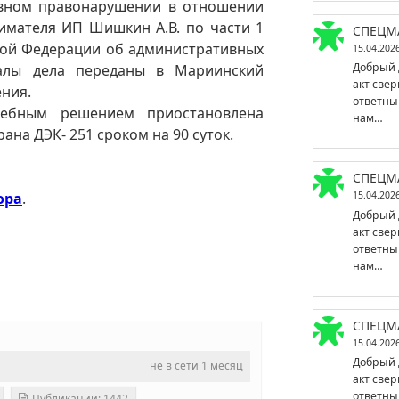
ивном правонарушении в отношении
имателя ИП Шишкин А.В. по части 1
СПЕЦМ
ской Федерации об административных
15.04.202
Добрый 
алы дела переданы в Мариинский
акт свер
ения.
ответны
дебным решением приостановлена
нам…
ана ДЭК- 251 сроком на 90 суток.
СПЕЦМ
ора
.
15.04.202
Добрый 
акт свер
ответны
нам…
СПЕЦМ
15.04.202
Добрый 
не в сети 1 месяц
акт свер
ответны
Публикации: 1442