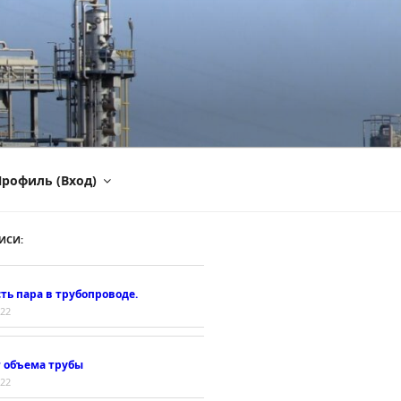
рофиль (Вход)
ИСИ:
ть пара в трубопроводе.
022
т объема трубы
022