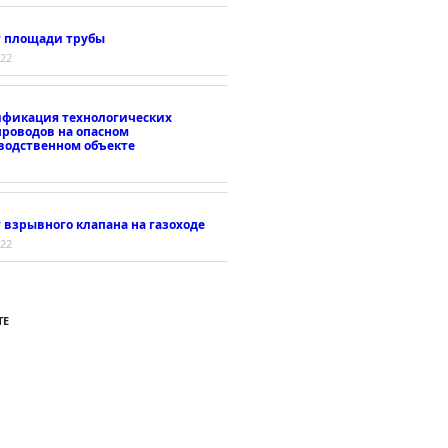
т площади трубы
022
ификация технологических
проводов на опасном
водственном объекте
 взрывного клапана на газоходе
022
ТЕ