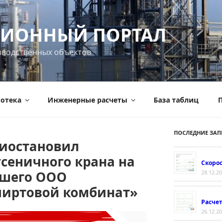
ИОННЫЙ ПОРТАЛ
зводственных объектов
отека
Инженерные расчеты
База таблиц
П
ПОСЛЕДНИЕ ЗАП
риостановил
сеничного крана на
Скорос
вшего ООО
28.12.2
пиртовой комбинат»
Расче
26.12.2