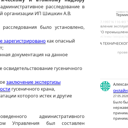
административное расследование в
й организации ИП Шишкин А.В.
 расследования было установлено,
е зарегистрировано
как опасный
т;
онная документация на данное
е освидетельствование гусеничного
ное
заключение экспертизы
Алекса
ости
гусеничного крана,
онлайн
атации которого истек и другие
27.05.202
Было бы 
нержаве
принима
еденного административного
принима
ором Управления был составлен