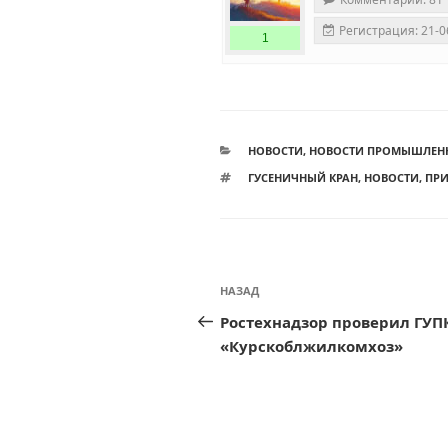
Регистрация: 21-0
1
РУБРИКИ
НОВОСТИ
,
НОВОСТИ ПРОМЫШЛЕН
МЕТКИ
ГУСЕНИЧНЫЙ КРАН
,
НОВОСТИ
,
ПРИ
Навигация
Предыдущая
НАЗАД
по
запись:
Ростехнадзор проверил ГУП
записям
«Курскоблжилкомхоз»