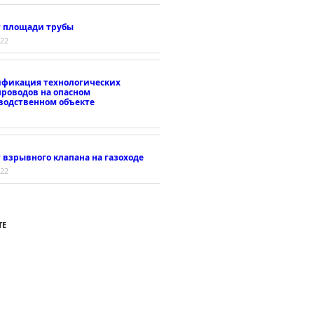
т площади трубы
022
ификация технологических
проводов на опасном
водственном объекте
 взрывного клапана на газоходе
022
ТЕ