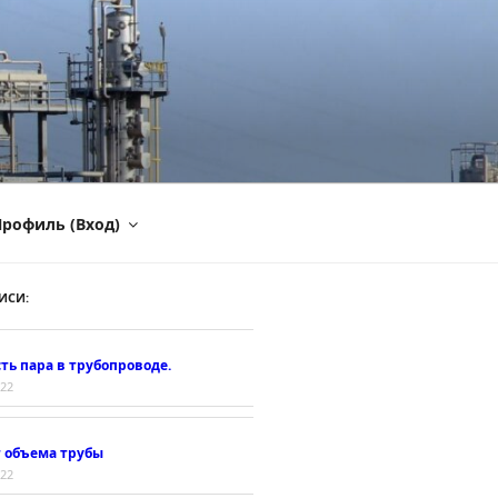
рофиль (Вход)
ИСИ:
ть пара в трубопроводе.
022
т объема трубы
022