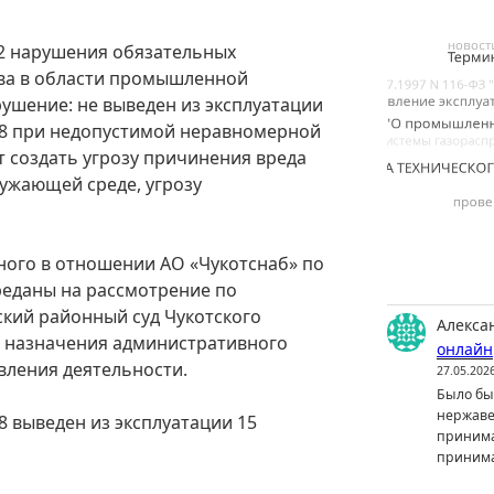
32 нарушения обязательных
ва в области промышленной
ушение: не выведен из эксплуатации
 38 при недопустимой неравномерной
т создать угрозу причинения вреда
ужающей среде, угрозу
ного в отношении АО «Чукотснаб» по
переданы на рассмотрение по
ский районный суд Чукотского
Алекса
ю назначения административного
онлайн
вления деятельности.
27.05.202
Было бы 
нержаве
8 выведен из эксплуатации 15
принима
принима