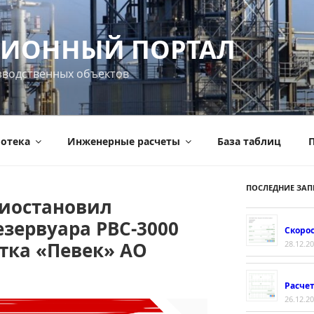
ИОННЫЙ ПОРТАЛ
зводственных объектов
отека
Инженерные расчеты
База таблиц
П
ПОСЛЕДНИЕ ЗАП
риостановил
зервуара РВС-3000
Скорос
тка «Певек» АО
28.12.2
Расче
26.12.2