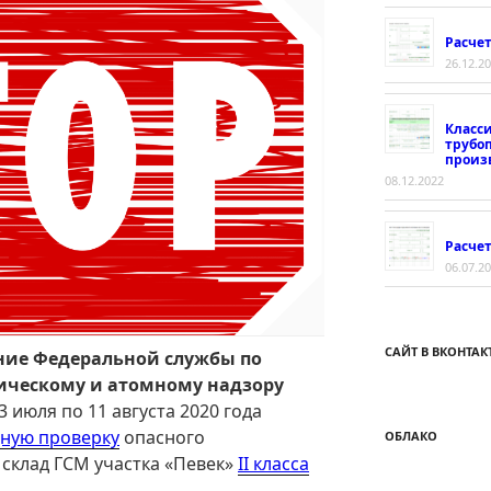
Расче
26.12.2
Класс
трубо
произ
08.12.2022
Расчет
06.07.2
САЙТ В ВКОНТАК
ние Федеральной службы по
гическому и атомному надзору
3 июля по 11 августа 2020 года
ную проверку
опасного
ОБЛАКО
склад ГСМ участка «Певек»
II класса