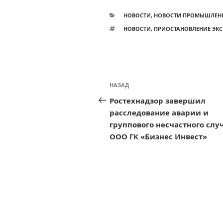
РУБРИКИ
НОВОСТИ
,
НОВОСТИ ПРОМЫШЛЕН
МЕТКИ
НОВОСТИ
,
ПРИОСТАНОВЛЕНИЕ ЭК
Навигация
Предыдущая
НАЗАД
по
запись:
Ростехнадзор завершил
записям
расследование аварии и
группового несчастного слу
ООО ГК «Бизнес Инвест»