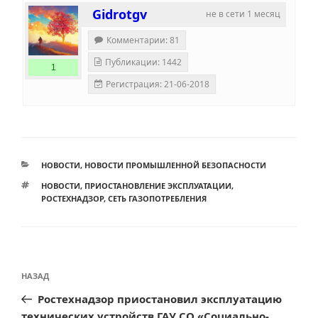
Gidrotgv
не в сети 1 месяц
Комментарии: 81
Публикации: 1442
1
Регистрация: 21-06-2018
РУБРИКИ
НОВОСТИ
,
НОВОСТИ ПРОМЫШЛЕННОЙ БЕЗОПАСНОСТИ
МЕТКИ
НОВОСТИ
,
ПРИОСТАНОВЛЕНИЕ ЭКСПЛУАТАЦИИ
,
РОСТЕХНАДЗОР
,
СЕТЬ ГАЗОПОТРЕБЛЕНИЯ
Навигация
Предыдущая
НАЗАД
по
запись:
Ростехнадзор приостановил эксплуатацию
записям
технических устройств ГАУ СО «Социально-