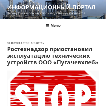
Перейти
ИНФОРМАЦИОННЫЙ ПОРТАЛ
к
Эксплуатация опасных производственных объектов
содержимому
Меню
ОПУБЛИКОВАНО
31.10.2020
АВТОР:
GIDROTGV
Ростехнадзор приостановил
эксплуатацию технических
устройств ООО «Пугачевхлеб»