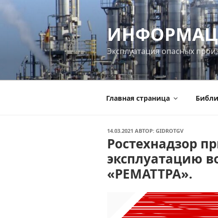
Перейти
к
ИНФОРМАЦ
содержимому
Эксплуатация опасных прои
Главная страница
Библи
ОПУБЛИКОВАНО
14.03.2021
АВТОР:
GIDROTGV
Ростехнадзор п
эксплуатацию в
«РЕМАТТРА».