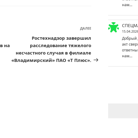
нам…
СПЕЦМ
ДАЛЕЕ
Следующая
15.04.202
запись
Ростехнадзор завершил
Добрый 
акт свер
в на
расследование тяжелого
ответны
несчастного случая в филиале
нам…
«Владимирский» ПАО «Т Плюс».