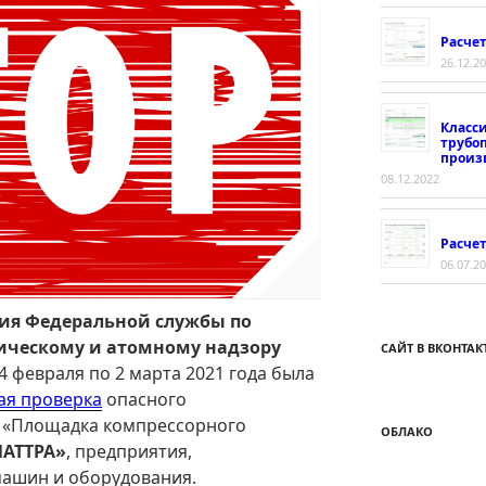
Расче
26.12.2
Класс
трубо
произ
08.12.2022
Расчет
06.07.2
ния Федеральной службы по
гическому и атомному надзору
САЙТ В ВКОНТАК
4 февраля по 2 марта 2021 года была
ая проверка
опасного
 «Площадка компрессорного
ОБЛАКО
АТТРА»
, предприятия,
ашин и оборудования.