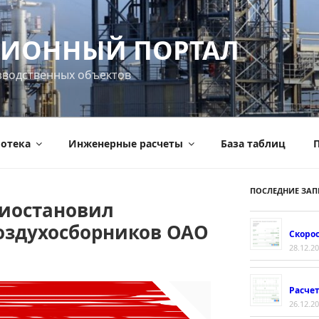
ИОННЫЙ ПОРТАЛ
зводственных объектов
отека
Инженерные расчеты
База таблиц
П
ПОСЛЕДНИЕ ЗАП
риостановил
оздухосборников ОАО
Скорос
28.12.2
Расче
26.12.2