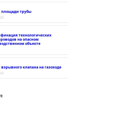
т площади трубы
022
ификация технологических
проводов на опасном
водственном объекте
 взрывного клапана на газоходе
022
ТЕ