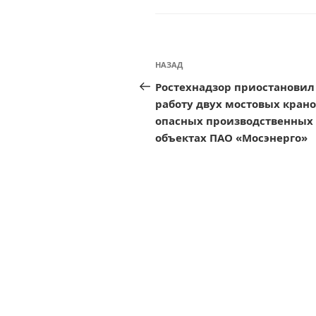
Навигация
Предыдущая
НАЗАД
по
запись:
Ростехнадзор приостановил
записям
работу двух мостовых крано
опасных производственных
объектах ПАО «Мосэнерго»