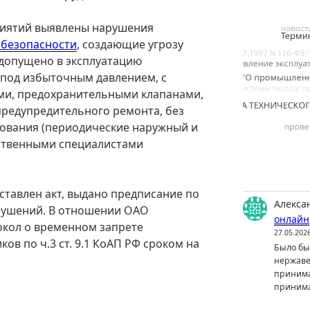
риятий выявлены нарушения
безопасности
, создающие угрозу
 допущено в эксплуатацию
под избыточным давлением, с
и, предохранительными клапанами,
предупредительного ремонта, без
вования (периодические наружный и
ственными специалистами
ставлен акт, выдано предписание по
Алекса
рушений. В отношении ОАО
онлайн
окол о временном запрете
27.05.202
ов по ч.3 ст. 9.1 КоАП РФ сроком на
Было бы 
нержаве
принима
принима