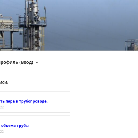
рофиль (Вход)
ИСИ:
ть пара в трубопроводе.
022
т объема трубы
022