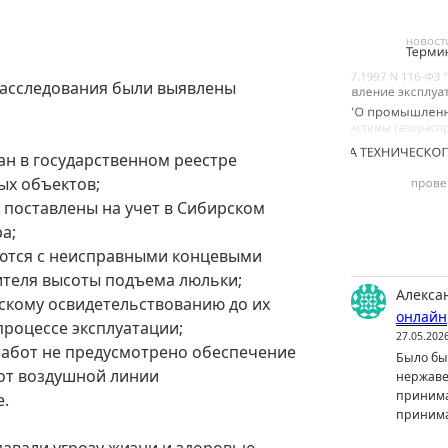
расследования были выявлены
ан в государственном реестре
ых объектов;
поставлены на учет в Сибирском
а;
ются с неисправными концевыми
теля высоты подъема люльки;
Алекса
скому освидетельствованию до их
онлайн
 процессе эксплуатации;
27.05.202
работ не предусмотрено обеспечение
Было бы 
от воздушной линии
нержаве
принима
е.
принима
авали угрозу жизни и здоровью