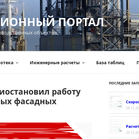
ИОННЫЙ ПОРТАЛ
зводственных объектов
отека
Инженерные расчеты
База таблиц
П
ПОСЛЕДНИЕ ЗАП
риостановил работу
ных фасадных
Скорос
28.12.2
Расче
26.12.2