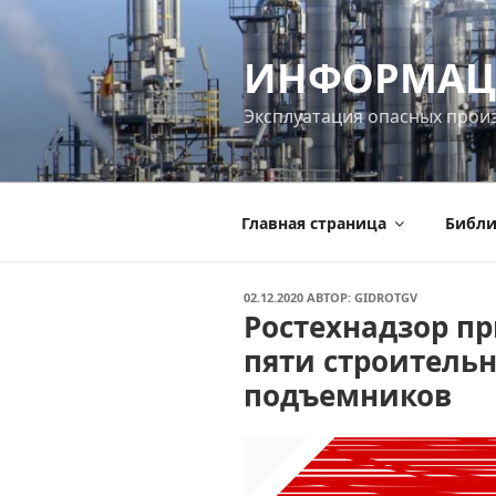
Перейти
к
ИНФОРМАЦ
содержимому
Эксплуатация опасных прои
Главная страница
Библи
ОПУБЛИКОВАНО
02.12.2020
АВТОР:
GIDROTGV
Ростехнадзор п
пяти строитель
подъемников