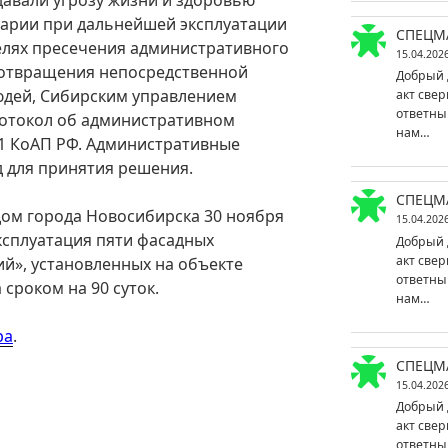
варии при дальнейшей эксплуатации
СПЕЦМ
елях пресечения административного
15.04.202
дотвращения непосредственной
Добрый 
юдей, Сибирским управлением
акт свер
ответны
ротокол об административном
нам…
.1 КоАП РФ. Административные
д для принятия решения.
СПЕЦМ
ом города Новосибирска 30 ноября
15.04.202
ксплуатация пяти фасадных
Добрый 
акт свер
», установленных на объекте
ответны
сроком на 90 суток.
нам…
ра
.
СПЕЦМ
15.04.202
Добрый 
акт свер
ответны