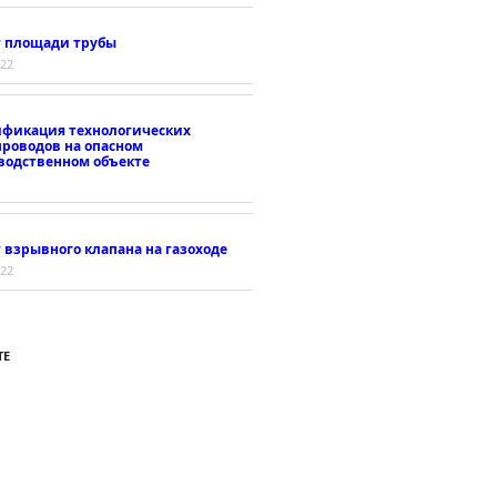
т площади трубы
022
ификация технологических
проводов на опасном
водственном объекте
 взрывного клапана на газоходе
022
ТЕ