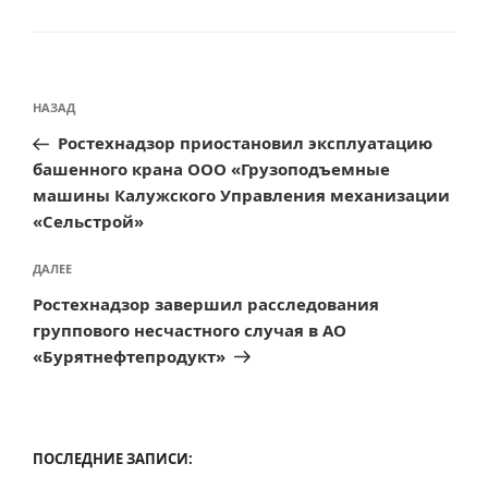
Навигация
Предыдущая
НАЗАД
по
запись:
Ростехнадзор приостановил эксплуатацию
записям
башенного крана ООО «Грузоподъемные
машины Калужского Управления механизации
«Сельстрой»
Следующая
ДАЛЕЕ
запись
Ростехнадзор завершил расследования
группового несчастного случая в АО
«Бурятнефтепродукт»
ПОСЛЕДНИЕ ЗАПИСИ: