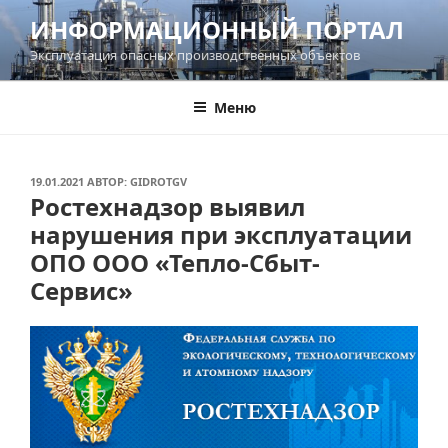
Перейти
ИНФОРМАЦИОННЫЙ ПОРТАЛ
к
Эксплуатация опасных производственных объектов
содержимому
Меню
ОПУБЛИКОВАНО
19.01.2021
АВТОР:
GIDROTGV
Ростехнадзор выявил
нарушения при эксплуатации
ОПО ООО «Тепло-Сбыт-
Сервис»