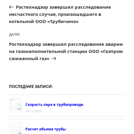
по
запись:
Ростехнадзор завершил расследование
записям
несчастного случая, произошедшего в
котельной ООО «Трубичино»
Следующая
ДАЛЕЕ
запись
Ростехнадзор завершил расследование аварии
на газонаполнительной станции ООО «Газпром
сжиженный газ»
ПОСЛЕДНИЕ ЗАПИСИ:
Скорость пара в трубопроводе.
28.12.2022
Расчет объема трубы