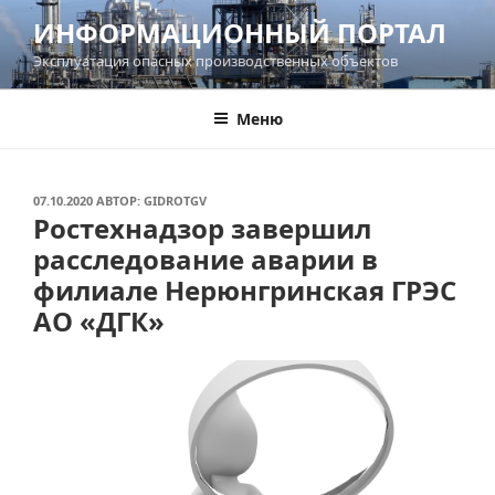
Перейти
ИНФОРМАЦИОННЫЙ ПОРТАЛ
к
Эксплуатация опасных производственных объектов
содержимому
Меню
ОПУБЛИКОВАНО
07.10.2020
АВТОР:
GIDROTGV
Ростехнадзор завершил
расследование аварии в
филиале Нерюнгринская ГРЭС
АО «ДГК»