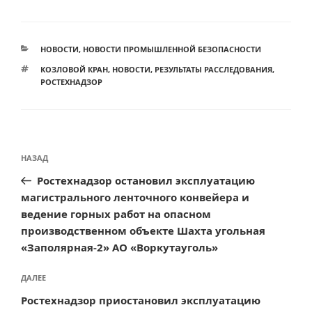
РУБРИКИ
НОВОСТИ
,
НОВОСТИ ПРОМЫШЛЕННОЙ БЕЗОПАСНОСТИ
МЕТКИ
КОЗЛОВОЙ КРАН
,
НОВОСТИ
,
РЕЗУЛЬТАТЫ РАССЛЕДОВАНИЯ
,
РОСТЕХНАДЗОР
Навигация
Предыдущая
НАЗАД
по
запись:
Ростехнадзор остановил эксплуатацию
записям
магистрального ленточного конвейера и
ведение горных работ на опасном
производственном объекте Шахта угольная
«Заполярная-2» АО «Воркутауголь»
Следующая
ДАЛЕЕ
запись
Ростехнадзор приостановил эксплуатацию