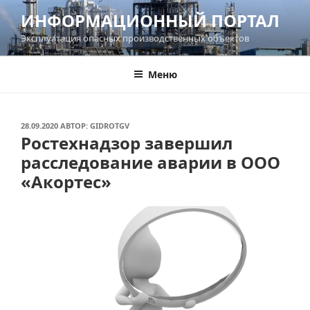
Перейти
ИНФОРМАЦИОННЫЙ ПОРТАЛ
к
Эксплуатация опасных производственных объектов
содержимому
Меню
ОПУБЛИКОВАНО
28.09.2020
АВТОР:
GIDROTGV
Ростехнадзор завершил
расследование аварии в ООО
«Акортес»