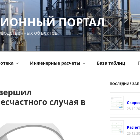
ИОННЫЙ ПОРТАЛ
зводственных объектов
отека
Инженерные расчеты
База таблиц
П
ПОСЛЕДНИЕ ЗАП
авершил
есчастного случая в
Скорос
28.12.2
Расче
26.12.2