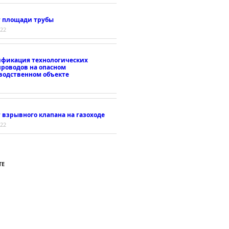
т площади трубы
022
ификация технологических
проводов на опасном
водственном объекте
 взрывного клапана на газоходе
022
ТЕ