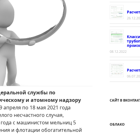
Расче
26.12.2
Класс
трубо
произ
08.12.2022
Расчет
06.07.2
деральной службы по
гическому и атомному надзору
САЙТ В ВКОНТАК
9 апреля по 18 мая 2021 года
лого несчастного случая,
 года с машинистом мельниц 5
ОБЛАКО
ения и флотации обогатительной