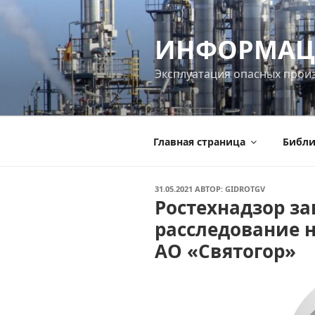
Перейти
к
ИНФОРМАЦ
содержимому
Эксплуатация опасных прои
Главная страница
Библи
ОПУБЛИКОВАНО
31.05.2021
АВТОР:
GIDROTGV
Ростехнадзор з
расследование н
АО «Святогор»