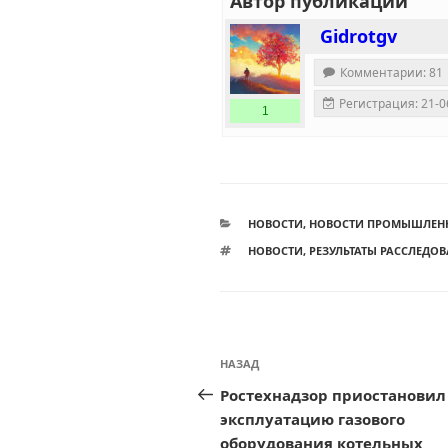
Автор публикации
Gidrotgv
Комментарии: 81
Регистрация: 21-0
1
РУБРИКИ
НОВОСТИ
,
НОВОСТИ ПРОМЫШЛЕН
МЕТКИ
НОВОСТИ
,
РЕЗУЛЬТАТЫ РАССЛЕДО
Навигация
Предыдущая
НАЗАД
по
запись:
Ростехнадзор приостановил
записям
эксплуатацию газового
оборудования котельных