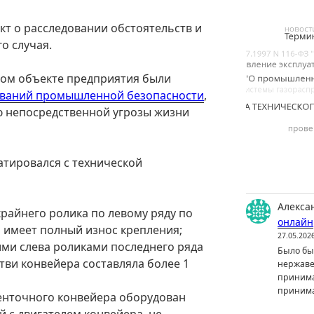
акт о расследовании обстоятельств и
о случая.
ом объекте предприятия были
ваний промышленной безопасности
,
 непосредственной угрозы жизни
атировался с технической
Алекса
крайнего ролика по левому ряду по
онлайн
 имеет полный износ крепления;
27.05.202
ми слева роликами последнего ряда
Было бы 
ви конвейера составляла более 1
нержаве
принима
принима
ленточного конвейера оборудован
й с двигателем конвейера, не