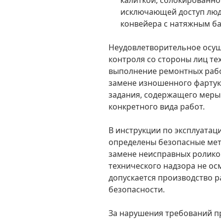
исключающей доступ люде
конвейера с натяжным б
Неудовлетворительное осущ
контроля со стороны лиц те
выполнение ремонтных рабо
замене изношенного фартука
задания, содержащего меры
конкретного вида работ.
В инструкции по эксплуатац
определены безопасные мет
замене неисправных ролико
технического надзора не ос
допускается производство 
безопасности.
За нарушения требований 