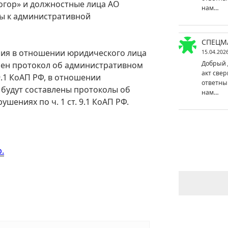
огор» и должностные лица АО
нам…
ны к административной
СПЕЦМ
ния в отношении юридического лица
15.04.202
Добрый 
влен протокол об административном
акт свер
9.1 КоАП РФ, в отношении
ответны
 будут составлены протоколы об
нам…
ениях по ч. 1 ст. 9.1 КоАП РФ.
.