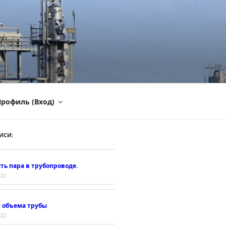
рофиль (Вход)
ИСИ:
ть пара в трубопроводе.
022
т объема трубы
022