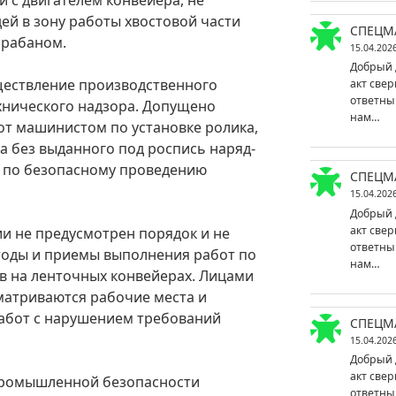
й в зону работы хвостовой части
СПЕЦМ
арабаном.
15.04.202
Добрый 
ествление производственного
акт свер
ответны
хнического надзора. Допущено
нам…
т машинистом по установке ролика,
 без выданного под роспись наряд-
 по безопасному проведению
СПЕЦМ
15.04.202
Добрый 
акт свер
ии не предусмотрен порядок и не
ответны
оды и приемы выполнения работ по
нам…
в на ленточных конвейерах. Лицами
матриваются рабочие места и
работ с нарушением требований
СПЕЦМ
15.04.202
Добрый 
акт свер
промышленной безопасности
ответны