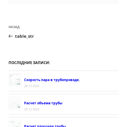
Навигация
Предыдущая
НАЗАД
по
запись:
table_str
записям
ПОСЛЕДНИЕ ЗАПИСИ:
Скорость пара в трубопроводе.
28.12.2022
Расчет объема трубы
26.12.2022
Расчет площади трубы