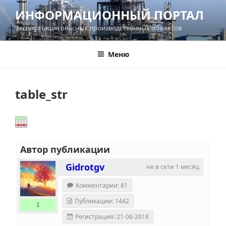
Перейти
ИНФОРМАЦИОННЫЙ ПОРТАЛ
к
Эксплуатация опасных производственных объектов
содержимому
Меню
table_str
Автор публикации
Gidrotgv
не в сети 1 месяц
Комментарии: 81
Публикации: 1442
1
Регистрация: 21-06-2018