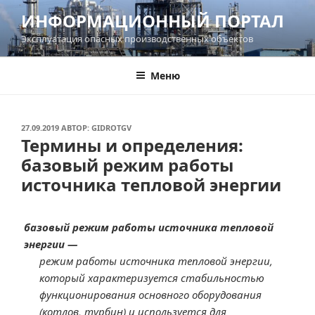
Перейти
ИНФОРМАЦИОННЫЙ ПОРТАЛ
к
Эксплуатация опасных производственных объектов
содержимому
Меню
ОПУБЛИКОВАНО
27.09.2019
АВТОР:
GIDROTGV
Термины и определения:
базовый режим работы
источника тепловой энергии
базовый режим работы источника тепловой
энергии —
режим работы источника тепловой энергии,
который характеризуется стабильностью
функционирования основного оборудования
(котлов, турбин) и используется для