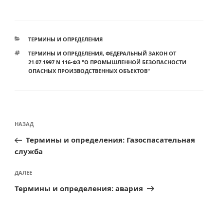
РУБРИКИ
ТЕРМИНЫ И ОПРЕДЕЛЕНИЯ
МЕТКИ
ТЕРМИНЫ И ОПРЕДЕЛЕНИЯ
,
ФЕДЕРАЛЬНЫЙ ЗАКОН ОТ
21.07.1997 N 116-ФЗ "О ПРОМЫШЛЕННОЙ БЕЗОПАСНОСТИ
ОПАСНЫХ ПРОИЗВОДСТВЕННЫХ ОБЪЕКТОВ"
Навигация
Предыдущая
НАЗАД
по
запись:
Термины и определения: Газоспасательная
записям
служба
Следующая
ДАЛЕЕ
запись
Термины и определения: авария