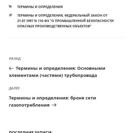
РУБРИКИ
ТЕРМИНЫ И ОПРЕДЕЛЕНИЯ
МЕТКИ
ТЕРМИНЫ И ОПРЕДЕЛЕНИЯ
,
ФЕДЕРАЛЬНЫЙ ЗАКОН ОТ
21.07.1997 N 116-ФЗ "О ПРОМЫШЛЕННОЙ БЕЗОПАСНОСТИ
ОПАСНЫХ ПРОИЗВОДСТВЕННЫХ ОБЪЕКТОВ"
Навигация
Предыдущая
НАЗАД
по
запись:
Термины и определения: Основными
записям
элементами (частями) трубопровода
Следующая
ДАЛЕЕ
запись
Термины и определения: броня сети
газопотребления
ПОСЛЕДНИЕ ЗАПИСИ: