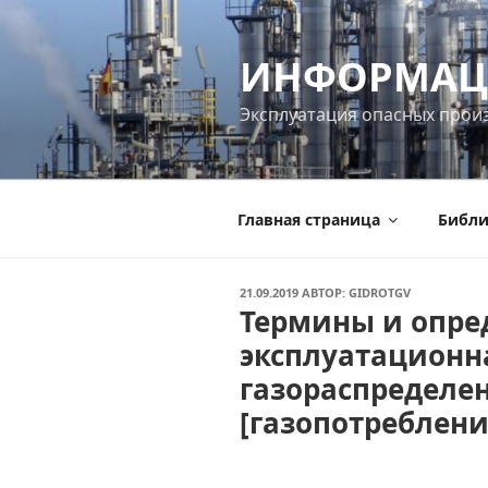
Перейти
к
ИНФОРМАЦ
содержимому
Эксплуатация опасных прои
Главная страница
Библи
ОПУБЛИКОВАНО
21.09.2019
АВТОР:
GIDROTGV
Термины и опре
эксплуатационн
газораспределе
[газопотреблени