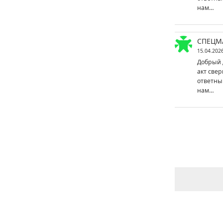
нам…
СПЕЦМ
15.04.202
Добрый 
акт свер
ответны
нам…