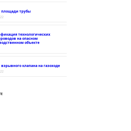
т площади трубы
022
ификация технологических
проводов на опасном
водственном объекте
 взрывного клапана на газоходе
022
ТЕ