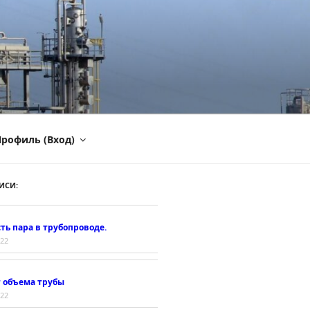
рофиль (Вход)
ИСИ:
ть пара в трубопроводе.
022
т объема трубы
022