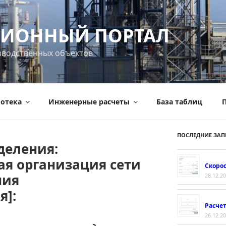
ИОННЫЙ ПОРТАЛ
зводственных объектов
отека
Инженерные расчеты
База таблиц
П
ПОСЛЕДНИЕ ЗАП
деления:
ая организация сети
Скорос
ния
28.12.2
я]:
Расче
26.12.2