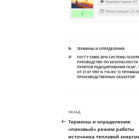
Комментарии: 81
Регистрация: 21-0
1
РУБРИКИ
ТЕРМИНЫ И ОПРЕДЕЛЕНИЯ
МЕТКИ
ГОСТ Р 53865-2010 СИСТЕМЫ ГАЗ
РУКОВОДСТВО ПО БЕЗОПАСНОСТИ
ПУНКТОВ РЕДУЦИРОВАНИЯ ГАЗА"
,
ОТ 21.07.1997 N 116-ФЗ "О ПРО
ПРОИЗВОДСТВЕННЫХ ОБЪЕКТОВ"
Навигация
Предыдущая
НАЗАД
по
запись:
Термины и определения:
записям
«пиковый» режим работы
источника тепловой энерги