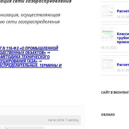
ация сети газораспределения
Расче
анизация, осуществляющая
26.12.2
ию сети газораспределения
Класс
трубо
произ
08.12.2022
97 N 116-ФЗ «О ПРОМЫШЛЕННОЙ
ОДСТВЕННЫХ ОБЪЕКТОВ»
⇒
«МЕТОДИКА ТЕХНИЧЕСКОГО
ДУЦИРОВАНИЯ ГАЗА»
⇒
Расчет
ОРАСПРЕДЕЛИТЕЛЬНЫЕ. ТЕРМИНЫ И
06.07.2
САЙТ В ВКОНТАК
ОБЛАКО
не в сети 1 месяц