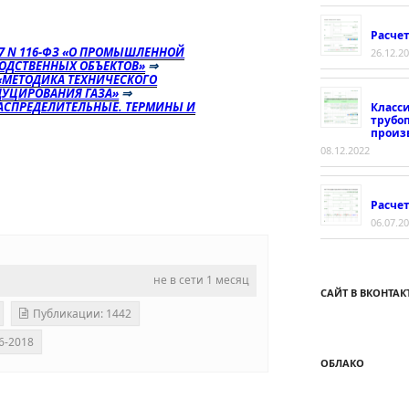
Расче
97 N 116-ФЗ «О ПРОМЫШЛЕННОЙ
26.12.2
ОДСТВЕННЫХ ОБЪЕКТОВ»
⇒
«МЕТОДИКА ТЕХНИЧЕСКОГО
ДУЦИРОВАНИЯ ГАЗА»
⇒
ОРАСПРЕДЕЛИТЕЛЬНЫЕ. ТЕРМИНЫ И
Класс
трубо
произ
08.12.2022
Расчет
06.07.2
не в сети 1 месяц
САЙТ В ВКОНТАК
Публикации: 1442
6-2018
ОБЛАКО