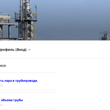
рофиль (Вход)
ИСИ:
ть пара в трубопроводе.
022
т объема трубы
022