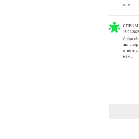
нам…
СПЕЦМ
15.04.202
Добрый 
акт свер
ответны
нам…