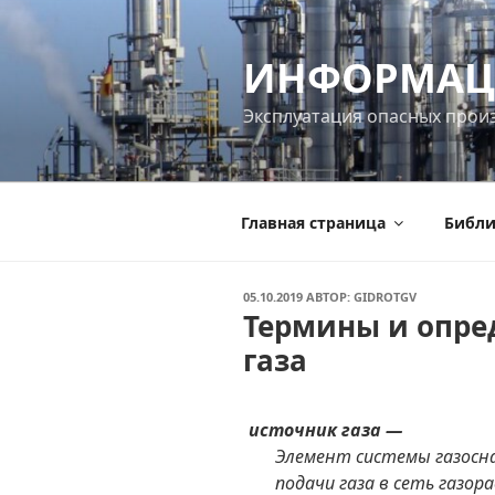
Перейти
к
ИНФОРМАЦ
содержимому
Эксплуатация опасных прои
Главная страница
Библи
ОПУБЛИКОВАНО
05.10.2019
АВТОР:
GIDROTGV
Термины и опре
газа
источник газа —
Элемент системы газосн
подачи газа в сеть газор