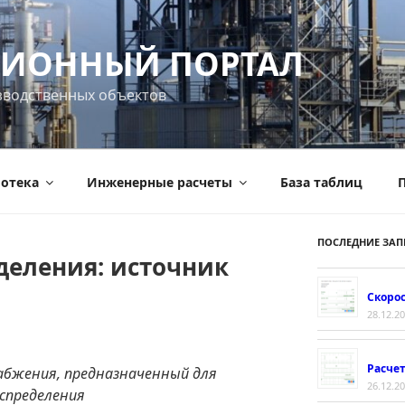
ИОННЫЙ ПОРТАЛ
зводственных объектов
отека
Инженерные расчеты
База таблиц
П
ПОСЛЕДНИЕ ЗАП
деления: источник
Скорос
28.12.2
Расче
абжения, предназначенный для
26.12.2
аспределения