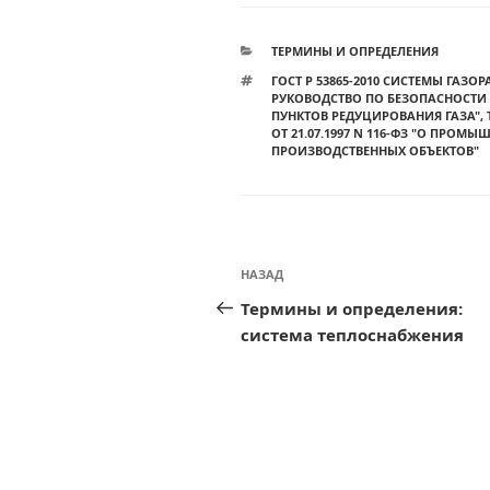
РУБРИКИ
ТЕРМИНЫ И ОПРЕДЕЛЕНИЯ
МЕТКИ
ГОСТ Р 53865-2010 СИСТЕМЫ ГАЗ
РУКОВОДСТВО ПО БЕЗОПАСНОСТИ
ПУНКТОВ РЕДУЦИРОВАНИЯ ГАЗА"
,
ОТ 21.07.1997 N 116-ФЗ "О ПРО
ПРОИЗВОДСТВЕННЫХ ОБЪЕКТОВ"
Навигация
Предыдущая
НАЗАД
по
запись:
Термины и определения:
записям
система теплоснабжения