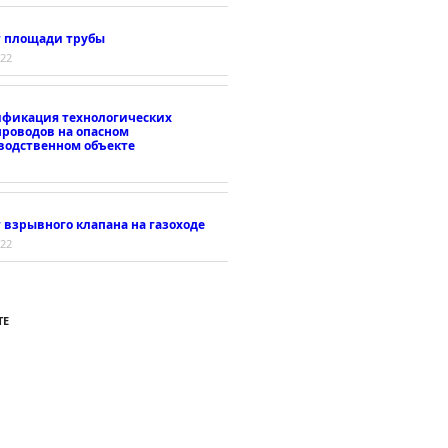
т площади трубы
022
ификация технологических
проводов на опасном
водственном объекте
 взрывного клапана на газоходе
022
ТЕ