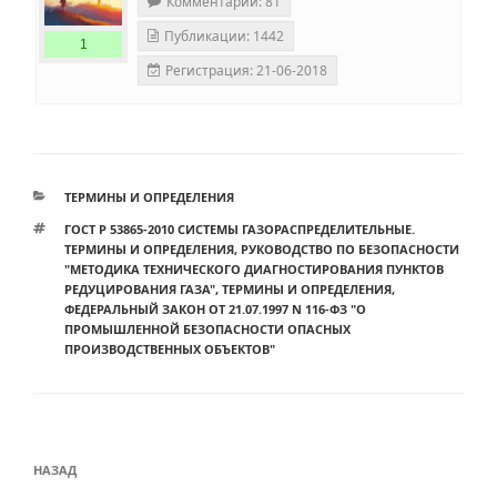
Комментарии: 81
Публикации: 1442
1
Регистрация: 21-06-2018
РУБРИКИ
ТЕРМИНЫ И ОПРЕДЕЛЕНИЯ
МЕТКИ
ГОСТ Р 53865-2010 СИСТЕМЫ ГАЗОРАСПРЕДЕЛИТЕЛЬНЫЕ.
ТЕРМИНЫ И ОПРЕДЕЛЕНИЯ
,
РУКОВОДСТВО ПО БЕЗОПАСНОСТИ
"МЕТОДИКА ТЕХНИЧЕСКОГО ДИАГНОСТИРОВАНИЯ ПУНКТОВ
РЕДУЦИРОВАНИЯ ГАЗА"
,
ТЕРМИНЫ И ОПРЕДЕЛЕНИЯ
,
ФЕДЕРАЛЬНЫЙ ЗАКОН ОТ 21.07.1997 N 116-ФЗ "О
ПРОМЫШЛЕННОЙ БЕЗОПАСНОСТИ ОПАСНЫХ
ПРОИЗВОДСТВЕННЫХ ОБЪЕКТОВ"
Навигация
Предыдущая
НАЗАД
по