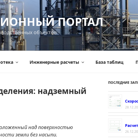
ИОННЫЙ ПОРТАЛ
зводственных объектов
отека
Инженерные расчеты
База таблиц
П
ПОСЛЕДНИЕ ЗАП
деления: надземный
Скорос
28.12.2
Расче
роложенный над поверхностью
26.12.2
ности земли без насыпи.