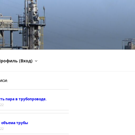
рофиль (Вход)
ИСИ:
ть пара в трубопроводе.
022
т объема трубы
022