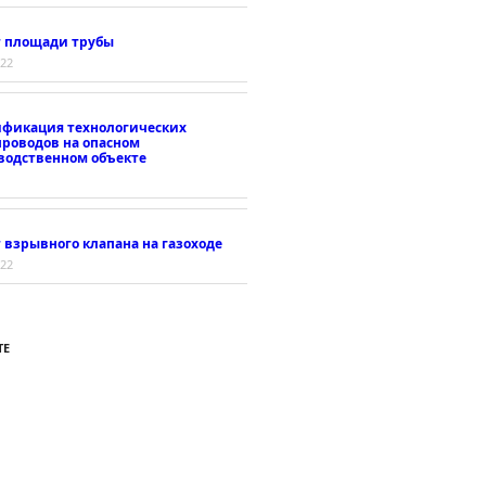
т площади трубы
022
ификация технологических
проводов на опасном
водственном объекте
 взрывного клапана на газоходе
022
ТЕ