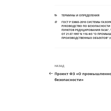
РУБРИКИ
ТЕРМИНЫ И ОПРЕДЕЛЕНИЯ
МЕТКИ
ГОСТ Р 53865-2010 СИСТЕМЫ ГАЗ
РУКОВОДСТВО ПО БЕЗОПАСНОСТИ
ПУНКТОВ РЕДУЦИРОВАНИЯ ГАЗА"
,
ОТ 21.07.1997 N 116-ФЗ "О ПРО
ПРОИЗВОДСТВЕННЫХ ОБЪЕКТОВ" (С
Навигация
Предыдущая
НАЗАД
по
запись:
Проект ФЗ «О промышленн
записям
безопасности»