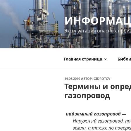
Перейти
к
ИНФОРМАЦ
содержимому
Эксплуатация опасных прои
Главная страница
Библи
ОПУБЛИКОВАНО
14.06.2019
АВТОР:
GIDROTGV
Термины и опре
газопровод
надземный газопровод —
Наружный газопровод, п
земли, а также по поверх