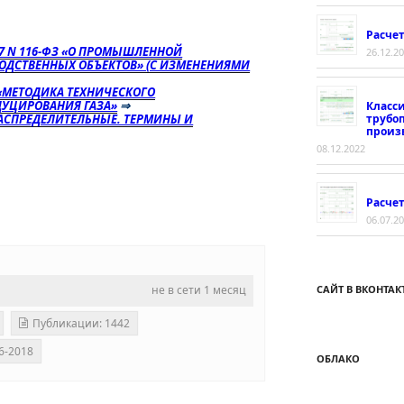
Расче
97 N 116-ФЗ «О ПРОМЫШЛЕННОЙ
26.12.2
ОДСТВЕННЫХ ОБЪЕКТОВ» (С ИЗМЕНЕНИЯМИ
«МЕТОДИКА ТЕХНИЧЕСКОГО
ДУЦИРОВАНИЯ ГАЗА»
⇒
Класс
трубо
ОРАСПРЕДЕЛИТЕЛЬНЫЕ. ТЕРМИНЫ И
произ
08.12.2022
Расчет
06.07.2
не в сети 1 месяц
САЙТ В ВКОНТАК
Публикации: 1442
6-2018
ОБЛАКО