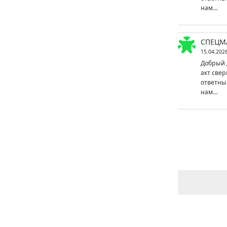
нам…
СПЕЦМ
15.04.202
Добрый 
акт свер
ответны
нам…