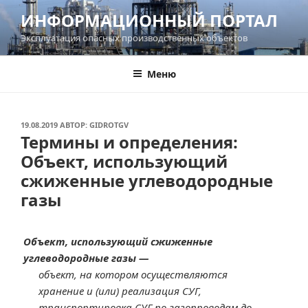
Перейти
ИНФОРМАЦИОННЫЙ ПОРТАЛ
к
Эксплуатация опасных производственных объектов
содержимому
Меню
ОПУБЛИКОВАНО
19.08.2019
АВТОР:
GIDROTGV
Термины и определения:
Объект, использующий
сжиженные углеводородные
газы
Объект, использующий сжиженные
углеводородные газы —
объект, на котором осуществляются
хранение и (или) реализация СУГ,
транспортировка СУГ по газопроводам до