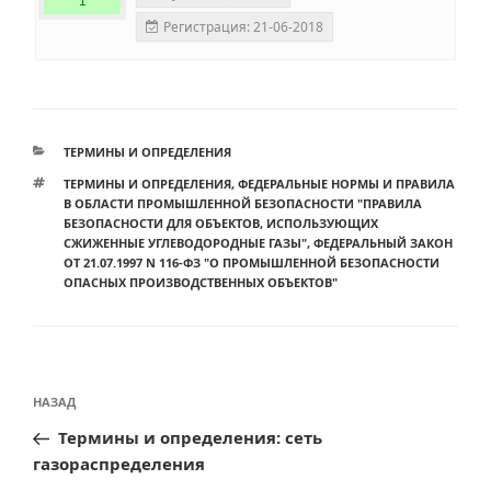
1
Регистрация: 21-06-2018
РУБРИКИ
ТЕРМИНЫ И ОПРЕДЕЛЕНИЯ
МЕТКИ
ТЕРМИНЫ И ОПРЕДЕЛЕНИЯ
,
ФЕДЕРАЛЬНЫЕ НОРМЫ И ПРАВИЛА
В ОБЛАСТИ ПРОМЫШЛЕННОЙ БЕЗОПАСНОСТИ "ПРАВИЛА
БЕЗОПАСНОСТИ ДЛЯ ОБЪЕКТОВ, ИСПОЛЬЗУЮЩИХ
СЖИЖЕННЫЕ УГЛЕВОДОРОДНЫЕ ГАЗЫ"
,
ФЕДЕРАЛЬНЫЙ ЗАКОН
ОТ 21.07.1997 N 116-ФЗ "О ПРОМЫШЛЕННОЙ БЕЗОПАСНОСТИ
ОПАСНЫХ ПРОИЗВОДСТВЕННЫХ ОБЪЕКТОВ"
Навигация
Предыдущая
НАЗАД
по
запись:
Термины и определения: сеть
записям
газораспределения