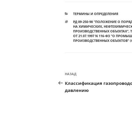
РУБРИКИ
ТЕРМИНЫ И ОПРЕДЕЛЕНИЯ
МЕТКИ
РД 09-250-98 "ПОЛОЖЕНИЕ О ПОР
НА ХИМИЧЕСКИХ, НЕФТЕХИМИЧЕС
ПРОИЗВОДСТВЕННЫХ ОБЪЕКТАХ"
,
ОТ 21.07.1997 N 116-ФЗ "О ПРО
ПРОИЗВОДСТВЕННЫХ ОБЪЕКТОВ" (С
Навигация
Предыдущая
НАЗАД
по
запись:
Классификация газопроводо
записям
давлению