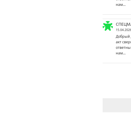
нам…
СПЕЦМ
15.04.202
Добрый 
акт свер
ответны
нам…