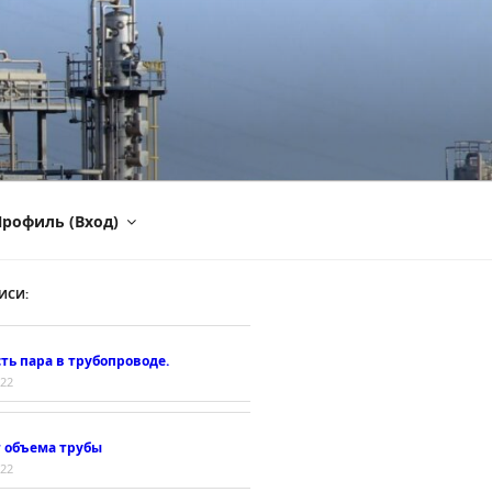
рофиль (Вход)
ИСИ:
ть пара в трубопроводе.
022
т объема трубы
022