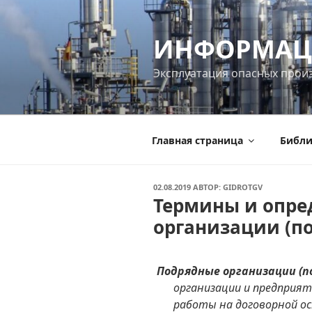
Перейти
к
ИНФОРМАЦ
содержимому
Эксплуатация опасных прои
Главная страница
Библи
ОПУБЛИКОВАНО
02.08.2019
АВТОР:
GIDROTGV
Термины и опре
организации (п
Подрядные организации (п
организации и предприя
работы на договорной о