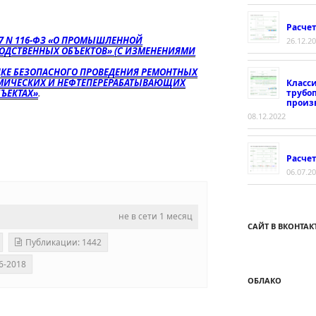
Расче
97 N 116-ФЗ «О ПРОМЫШЛЕННОЙ
26.12.2
ОДСТВЕННЫХ ОБЪЕКТОВ» (С ИЗМЕНЕНИЯМИ
ЯДКЕ БЕЗОПАСНОГО ПРОВЕДЕНИЯ РЕМОНТНЫХ
ИМИЧЕСКИХ И НЕФТЕПЕРЕРАБАТЫВАЮЩИХ
Класс
трубо
ЪЕКТАХ»
.
произ
08.12.2022
Расчет
06.07.2
не в сети 1 месяц
САЙТ В ВКОНТАК
Публикации: 1442
6-2018
ОБЛАКО