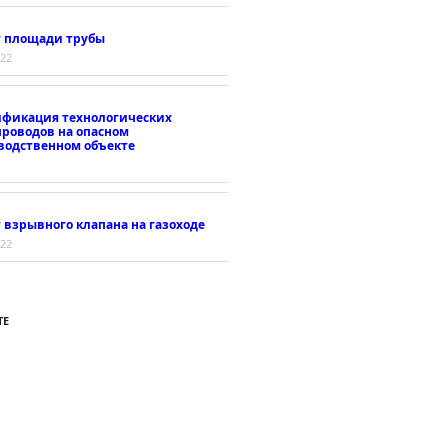
т площади трубы
022
ификация технологических
проводов на опасном
водственном объекте
 взрывного клапана на газоходе
022
ТЕ