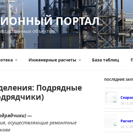
ИОННЫЙ ПОРТАЛ
зводственных объектов
отека
Инженерные расчеты
База таблиц
П
ПОСЛЕДНИЕ ЗАП
деления: Подрядные
одрядчики)
Скорос
28.12.2
одрядчики) —
Расче
тия, осуществляющие ремонтные
26.12.2
снове