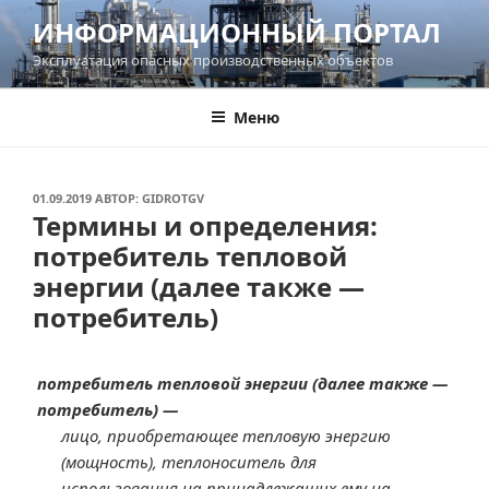
Перейти
ИНФОРМАЦИОННЫЙ ПОРТАЛ
к
Эксплуатация опасных производственных объектов
содержимому
Меню
ОПУБЛИКОВАНО
01.09.2019
АВТОР:
GIDROTGV
Термины и определения:
потребитель тепловой
энергии (далее также —
потребитель)
потребитель тепловой энергии (далее также —
потребитель) —
лицо, приобретающее тепловую энергию
(мощность), теплоноситель для
использования на принадлежащих ему на