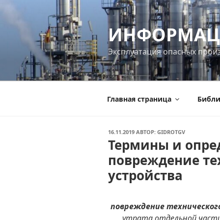
Перейти
к
ИНФОРМАЦ
содержимому
Эксплуатация опасных прои
Главная страница
Библи
ОПУБЛИКОВАНО
16.11.2019
АВТОР:
GIDROTGV
Термины и опре
повреждение те
устройства
повреждение техническог
утрата отдельной части