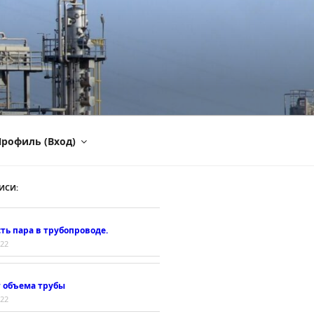
рофиль (Вход)
ИСИ:
ть пара в трубопроводе.
022
т объема трубы
022