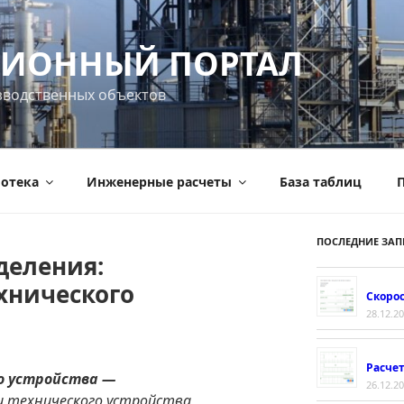
ИОННЫЙ ПОРТАЛ
зводственных объектов
отека
Инженерные расчеты
База таблиц
П
ПОСЛЕДНИЕ ЗАП
деления:
хнического
Скорос
28.12.2
Расче
о устройства —
26.12.2
 технического устройства,