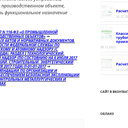
м производственном объекте,
Расче
ть функциональное назначение
26.12.2
97 N 116-ФЗ «О ПРОМЫШЛЕННОЙ
Класс
ОДСТВЕННЫХ ОБЪЕКТОВ»
⇒
трубо
Х АКТОВ И НОРМАТИВНЫХ ДОКУМЕНТОВ,
произ
НОСТИ ФЕДЕРАЛЬНОЙ СЛУЖБЫ ПО
08.12.2022
КОМУ И АТОМНОМУ НАДЗОРУ (С
ОДА). РАЗДЕЛ I ТЕХНОЛОГИЧЕСКИЙ,
 НАДЗОР (ПО СОСТОЯНИЮ НА 6 ИЮЛЯ 2017
ЕСКИЙ, СТРОИТЕЛЬНЫЙ, ЭНЕРГЕТИЧЕСКИЙ
Расчет
2017 ГОДА) П-01-01-2017
⇒
06.07.2
КОМЕНДАЦИИ ПО ОРГАНИЗАЦИИ И
БЕСПЕЧЕНИЕМ БЕЗОПАСНОЙ ЭКСПЛУАТАЦИИ
ОНТРОЛЬНЫХ МЕТАЛЛУРГИЧЕСКИХ И
ВАХ
.
САЙТ В ВКОНТАК
ОБЛАКО