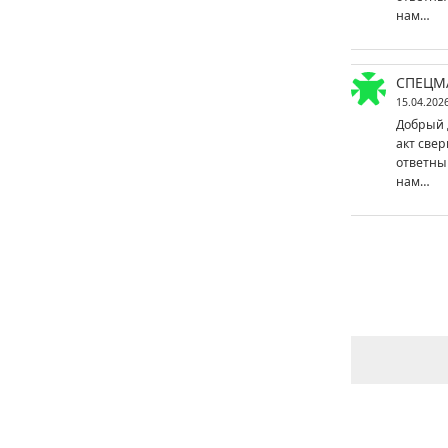
нам…
СПЕЦМ
15.04.202
Добрый 
акт свер
ответны
нам…