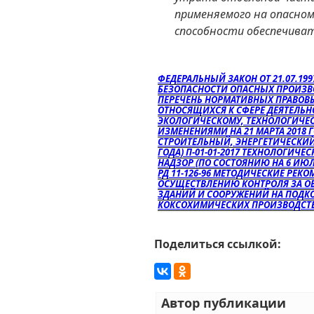
применяемого на опасно
способности обеспечива
ФЕДЕРАЛЬНЫЙ ЗАКОН ОТ 21.07.19
БЕЗОПАСНОСТИ ОПАСНЫХ ПРОИЗВ
ПЕРЕЧЕНЬ НОРМАТИВНЫХ ПРАВОВЫ
ОТНОСЯЩИХСЯ К СФЕРЕ ДЕЯТЕЛЬ
ЭКОЛОГИЧЕСКОМУ, ТЕХНОЛОГИЧЕС
ИЗМЕНЕНИЯМИ НА 21 МАРТА 2018 Г
СТРОИТЕЛЬНЫЙ, ЭНЕРГЕТИЧЕСКИЙ
ГОДА) П-01-01-2017 ТЕХНОЛОГИЧ
НАДЗОР (ПО СОСТОЯНИЮ НА 6 ИЮЛЯ 
РД 11-126-96 МЕТОДИЧЕСКИЕ РЕ
ОСУЩЕСТВЛЕНИЮ КОНТРОЛЯ ЗА О
ЗДАНИЙ И СООРУЖЕНИЙ НА ПОДК
КОКСОХИМИЧЕСКИХ ПРОИЗВОДСТ
Поделиться ссылкой:
Автор публикации