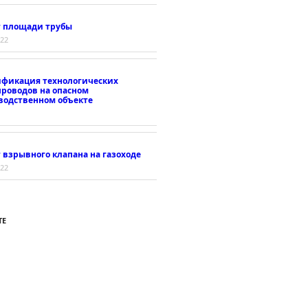
т площади трубы
022
ификация технологических
проводов на опасном
водственном объекте
 взрывного клапана на газоходе
022
ТЕ